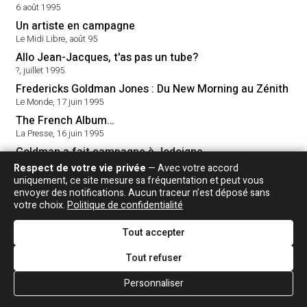
6 août 1995
Un artiste en campagne
Le Midi Libre, août 95
Allo Jean-Jacques, t'as pas un tube?
?, juillet 1995.
Fredericks Goldman Jones : Du New Morning au Zénith
Le Monde, 17 juin 1995
The French Album…
La Presse, 16 juin 1995
Goldman a fait campagne à Jodoigne
Le Soir (Belgique), 6 juin 1995
Respect de votre vie privée
— Avec votre accord
uniquement, ce site mesure sa fréquentation et peut vous
Goldman en campagne
envoyer des notifications. Aucun traceur n’est déposé sans
publication inconnue, juin 1995
votre choix.
Politique de confidentialité
Goldman aux champs
Midi Libre, Dimanche 28 mai 1995
Tout accepter
Quand la musique est bonne...
Tout refuser
Paris-Normandie / Le Havre Libre / Le Havre Presse, 22 mai 1995
"Taratata", les ingrédients du succès
Personnaliser
Le Monde, 15 mai 1995
2025
2024
2023
2022
2021
2020
2019
2018
2017
20