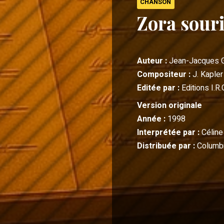
CHANSON
Zora souri
Auteur :
Jean-Jacques 
Compositeur :
J. Kapler
Editée par :
Editions I.R.
Version originale
Année :
1998
Interprétée par :
Céline
Distribuée par :
Columbi