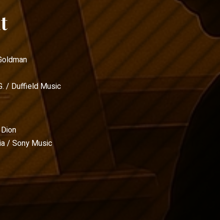
t
Goldman
G. / Duffield Music
 Dion
a / Sony Music