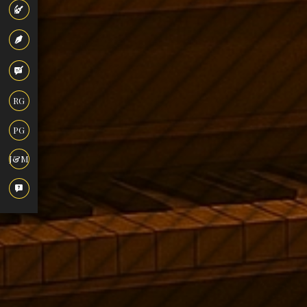
RG
PG
J&M