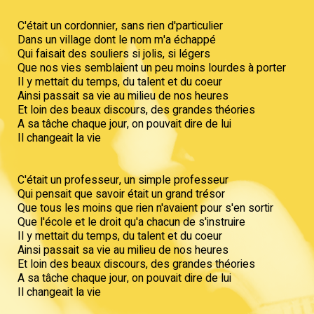
C'était un cordonnier, sans rien d'particulier
Dans un village dont le nom m'a échappé
Qui faisait des souliers si jolis, si légers
Que nos vies semblaient un peu moins lourdes à porter
Il y mettait du temps, du talent et du coeur
Ainsi passait sa vie au milieu de nos heures
Et loin des beaux discours, des grandes théories
A sa tâche chaque jour, on pouvait dire de lui
Il changeait la vie
C'était un professeur, un simple professeur
Qui pensait que savoir était un grand trésor
Que tous les moins que rien n'avaient pour s'en sortir
Que l'école et le droit qu'a chacun de s'instruire
Il y mettait du temps, du talent et du coeur
Ainsi passait sa vie au milieu de nos heures
Et loin des beaux discours, des grandes théories
A sa tâche chaque jour, on pouvait dire de lui
Il changeait la vie