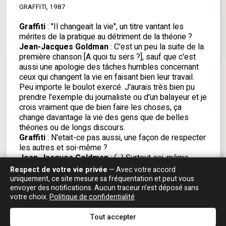
GRAFFITI, 1987
Graffiti
: "Il changeait la vie", un titre vantant les
mérites de la pratique au détriment de la théorie ?
Jean-Jacques Goldman
: C'est un peu la suite de la
première chanson [A quoi tu sers ?], sauf que c'est
aussi une apologie des tâches humbles concernant
ceux qui changent la vie en faisant bien leur travail.
Peu importe le boulot exercé. J'aurais très bien pu
prendre l'exemple du journaliste ou d'un balayeur et je
crois vraiment que de bien faire les choses, ça
change davantage la vie des gens que de belles
théories ou de longs discours.
Graffiti
: N'etait-ce pas aussi, une façon de respecter
les autres et soi-même ?
Jean-Jacques Goldman
: (...) Surtout soi-même.
Graffiti
: Les idéologies sont belles et bien bannies
Respect de votre vie privée
— Avec votre accord
de nos préoccupations. Désormais il faut agir et ne
uniquement, ce site mesure sa fréquentation et peut vous
plus parler n'est-ce pas ?
envoyer des notifications. Aucun traceur n’est déposé sans
votre choix.
Politique de confidentialité
Jean-Jacques Goldman
: Si le vingtième siècle a
apporté quelque chose, c'est surtout cette prise de
Tout accepter
conscience-là. Il y a une phrase qui illustre