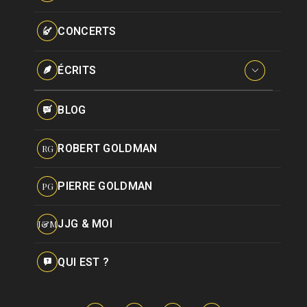
Paroles données
Certifications
CONCERTS
Pseudonymes
Reprises
ÉCRITS
Interviews
BLOG
Livres
ROBERT GOLDMAN
RG
Hommages
PIERRE GOLDMAN
PG
JJG & MOI
J&M
QUI EST ?