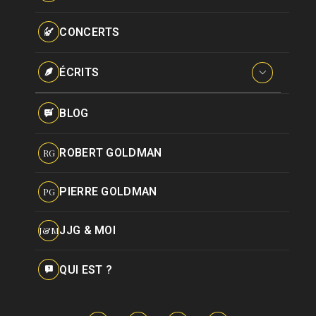
Paroles données
Certifications
CONCERTS
Pseudonymes
Reprises
ÉCRITS
Interviews
BLOG
Livres
ROBERT GOLDMAN
RG
Hommages
PIERRE GOLDMAN
PG
JJG & MOI
J&M
QUI EST ?