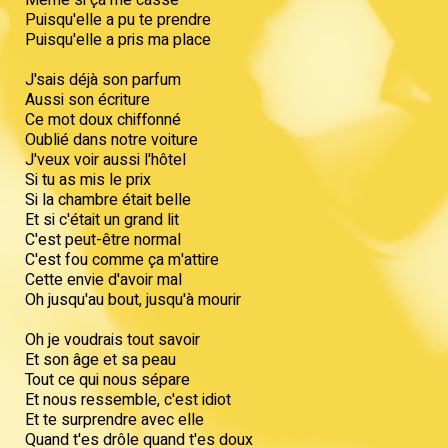
Puisqu'elle a pu te prendre
Puisqu'elle a pris ma place
J'sais déjà son parfum
Aussi son écriture
Ce mot doux chiffonné
Oublié dans notre voiture
J'veux voir aussi l'hôtel
Si tu as mis le prix
Si la chambre était belle
Et si c'était un grand lit
C'est peut-être normal
C'est fou comme ça m'attire
Cette envie d'avoir mal
Oh jusqu'au bout, jusqu'à mourir
Oh je voudrais tout savoir
Et son âge et sa peau
Tout ce qui nous sépare
Et nous ressemble, c'est idiot
Et te surprendre avec elle
Quand t'es drôle quand t'es doux