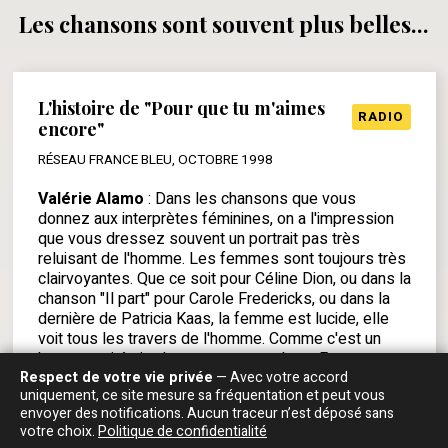
Les chansons sont souvent plus belles...
L'histoire de "Pour que tu m'aimes
RADIO
encore"
RÉSEAU FRANCE BLEU, OCTOBRE 1998
Valérie Alamo
: Dans les chansons que vous
donnez aux interprètes féminines, on a l'impression
que vous dressez souvent un portrait pas très
reluisant de l'homme. Les femmes sont toujours très
clairvoyantes. Que ce soit pour Céline Dion, ou dans la
chanson "Il part" pour Carole Fredericks, ou dans la
dernière de Patricia Kaas, la femme est lucide, elle
voit tous les travers de l'homme. Comme c'est un
homme qui écrit, c'est assez perturbant. Est-ce que
Respect de votre vie privée
— Avec votre accord
c'est une façon de remettre les pendules à l'heure ?
uniquement, ce site mesure sa fréquentation et peut vous
Jean-Jacques Goldman
: C'est une façon de mettre
envoyer des notifications. Aucun traceur n’est déposé sans
les pendules à mon heure. Je vois tout ça. Je crois
votre choix.
Politique de confidentialité
que les femmes sont beaucoup plus cohérentes,