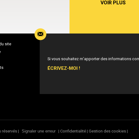
VOIR PLUS
du site
e
Si vous souhaitez m’apporter des informations co
ÉCRIVEZ-MOI !
ts
s réservés |
|
Confidentialité
|
Gestion des cookies
|
Signaler une erreur