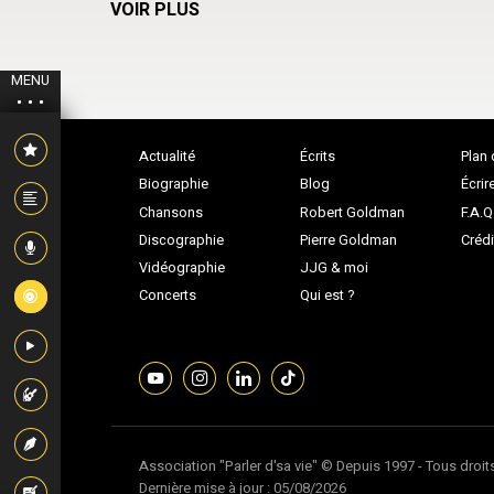
VOIR PLUS
MENU
Actualité
Écrits
Plan 
Biographie
Blog
Écrir
Chansons
Robert Goldman
F.A.Q
Discographie
Pierre Goldman
Crédi
Vidéographie
JJG & moi
Concerts
Qui est ?
Association "Parler d'sa vie" © Depuis 1997 - Tous droit
Dernière mise à jour : 05/08/2026