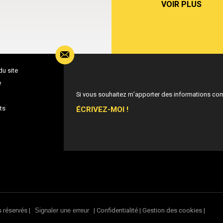
VOIR PLUS
du site
e
Si vous souhaitez m’apporter des informations co
ÉCRIVEZ-MOI !
ts
s réservés |
|
Confidentialité
|
Gestion des cookies
|
Signaler une erreur