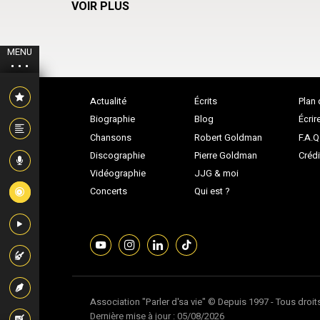
VOIR PLUS
MENU
Actualité
Écrits
Plan 
Biographie
Blog
Écrir
Chansons
Robert Goldman
F.A.Q
Discographie
Pierre Goldman
Crédi
Vidéographie
JJG & moi
Concerts
Qui est ?
Association "Parler d'sa vie" © Depuis 1997 - Tous droit
Dernière mise à jour : 05/08/2026