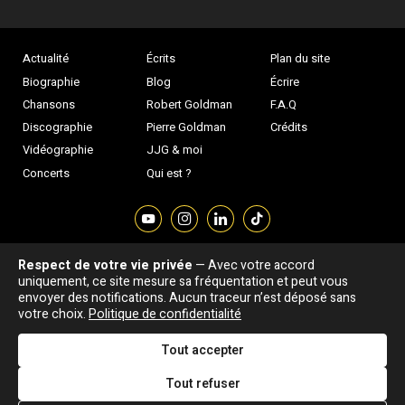
Actualité
Écrits
Plan du site
Biographie
Blog
Écrire
Chansons
Robert Goldman
F.A.Q
Discographie
Pierre Goldman
Crédits
Vidéographie
JJG & moi
Concerts
Qui est ?
Respect de votre vie privée
— Avec votre accord
Association "Parler d'sa vie" © Depuis 1997 - Tous droits réservés |
uniquement, ce site mesure sa fréquentation et peut vous
|
Confidentialité
|
Gestion des cookies
|
Dernière
envoyer des notifications. Aucun traceur n’est déposé sans
Signaler une erreur
votre choix.
Politique de confidentialité
mise à jour : 05/08/2026
Tout accepter
DESIGNED &
DEVELOPED BY
Tout refuser