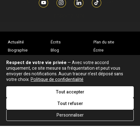
complémentaires sur l’actualité de Jean-Jacques
Goldman,
ÉCRIVEZ-MOI !
Actualité
Écrits
Plan du site
Biographie
Blog
Écrire
Chansons
Robert Goldman
F.A.Q
Respect de votre vie privée
— Avec votre accord
Discographie
Pierre Goldman
Crédits
uniquement, ce site mesure sa fréquentation et peut vous
envoyer des notifications. Aucun traceur n’est déposé sans
Vidéographie
JJG & moi
votre choix.
Politique de confidentialité
Concerts
Qui est ?
Tout accepter
Tout refuser
Personnaliser
Association "Parler d'sa vie" © Depuis 1997 - Tous droits réservés |
|
Confidentialité
|
Gestion des cookies
|
Dernière
Signaler une erreur
mise à jour : 05/08/2026