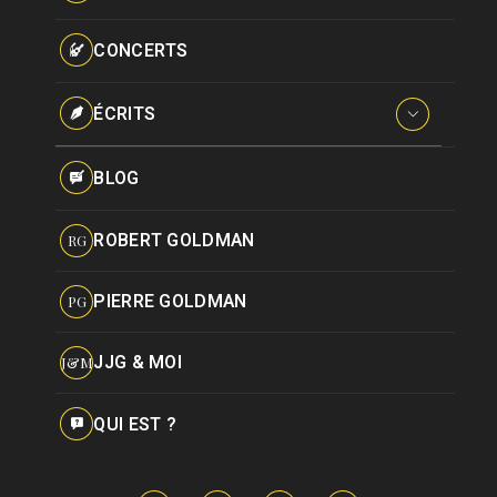
Paroles données
Certifications
CONCERTS
Pseudonymes
Reprises
ÉCRITS
Interviews
BLOG
Livres
ROBERT GOLDMAN
RG
Hommages
PIERRE GOLDMAN
PG
JJG & MOI
J&M
QUI EST ?