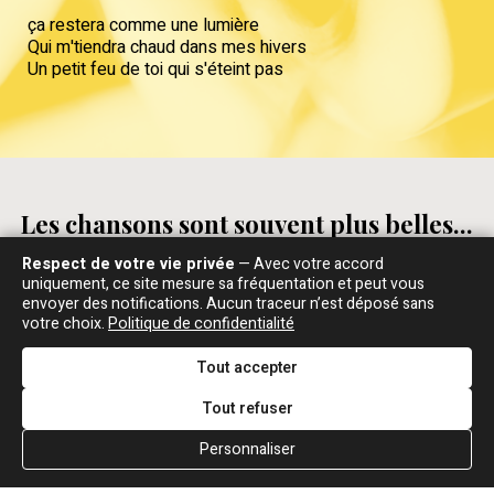
ça restera comme une lumière
Qui m'tiendra chaud dans mes hivers
Un petit feu de toi qui s'éteint pas
Les chansons sont souvent plus belles...
Respect de votre vie privée
— Avec votre accord
uniquement, ce site mesure sa fréquentation et peut vous
envoyer des notifications. Aucun traceur n’est déposé sans
votre choix.
Politique de confidentialité
Goldman : "Une attitude de leader"
ALBUM
Tout accepter
PAROLES ET MUSIQUE, JANVIER 1991
Tout refuser
Bernard Maryse
: Peu de temps après la mort de
Balavoine, vous avez chanté "Confidentiel" à
Personnaliser
"Champs-Elysées" et dédié cette chanson à Daniel.
Jean-Jacques Goldman
: C'est "Je te donne" qui