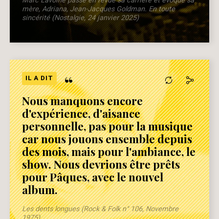
Marc Lavoine passe en revue sa carrière et évoque sa
mère, Adriana, Jean-Jacques Goldman. En toute
sincérité (Nostalgie, 24 janvier 2025)
“
IL A DIT
Nous manquons encore
d'expérience, d'aisance
personnelle, pas pour la musique
car nous jouons ensemble depuis
des mois, mais pour l'ambiance, le
show. Nous devrions être prêts
pour Pâques, avec le nouvel
album.
Les dents longues (Rock & Folk n° 106, Novembre
1975)