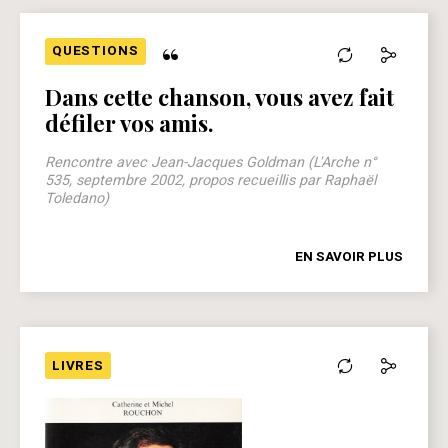
“
QUESTIONS
Dans cette chanson, vous avez fait
défiler vos amis.
Rencontre avec Jean-Jacques Goldman (L'Arche n°
535, septembre 2002, propos recueillis par Raphaël
Toledano)
EN SAVOIR PLUS
LIVRES