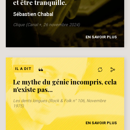
et être tranquille.
Sébastien Chabal
Clique (Canal +, 26 novembre 2024)
EN SAVOIR PLUS
“
IL A DIT
Le mythe du génie incompris, cela
n'existe pas...
Les dents longues (Rock & Folk n° 106, Novembre
1975)
EN SAVOIR PLUS