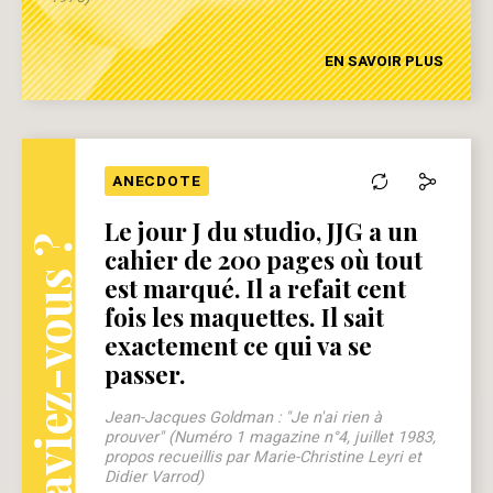
EN SAVOIR PLUS
ANECDOTE
Le jour J du studio, JJG a un
Le saviez-vous ?
cahier de 200 pages où tout
est marqué. Il a refait cent
fois les maquettes. Il sait
exactement ce qui va se
passer.
Jean-Jacques Goldman : "Je n'ai rien à
prouver" (Numéro 1 magazine n°4, juillet 1983,
propos recueillis par Marie-Christine Leyri et
Didier Varrod)