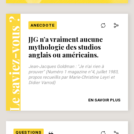
Le saviez-vous ?
ANECDOTE
JJG n’a vraiment aucune
mythologie des studios
anglais ou américains.
Jean-Jacques Goldman : "Je n'ai rien à
prouver" (Numéro 1 magazine n°4, juillet 1983,
propos recueillis par Marie-Christine Leyri et
Didier Varrod)
EN SAVOIR PLUS
QUESTIONS