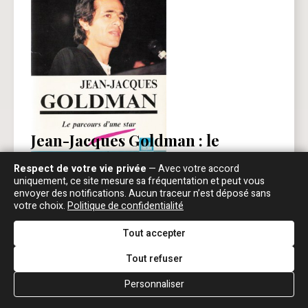
Jean-Jacques Goldman : le
parcours d'une star
Respect de votre vie privée
— Avec votre accord
uniquement, ce site mesure sa fréquentation et peut vous
Auteur :
Catherine et Michel Rouchon
envoyer des notifications. Aucun traceur n’est déposé sans
Année :
1991
votre choix.
Politique de confidentialité
Editeur :
Rouchon
Tout accepter
Mon avis :
Je suis désespérément à la recherche
de ce livre
(je n'ai pu localiser ni les auteurs, ni
Tout refuser
l'éditeur...).
Personnaliser
EN SAVOIR PLUS