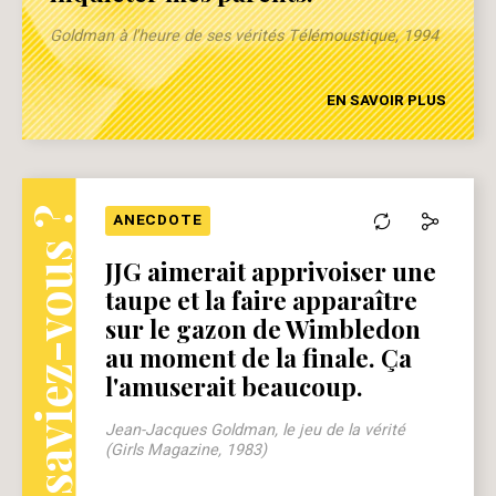
Goldman à l'heure de ses vérités Télémoustique, 1994
EN SAVOIR PLUS
Le saviez-vous ?
ANECDOTE
JJG aimerait apprivoiser une
taupe et la faire apparaître
sur le gazon de Wimbledon
au moment de la finale. Ça
l'amuserait beaucoup.
Jean-Jacques Goldman, le jeu de la vérité
(Girls Magazine, 1983)