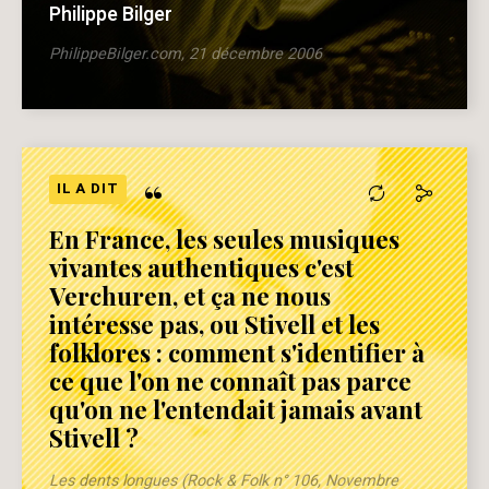
Philippe Bilger
PhilippeBilger.com, 21 décembre 2006
“
IL A DIT
En France, les seules musiques
vivantes authentiques c'est
Verchuren, et ça ne nous
intéresse pas, ou Stivell et les
folklores : comment s'identifier à
ce que l'on ne connaît pas parce
qu'on ne l'entendait jamais avant
Stivell ?
Les dents longues (Rock & Folk n° 106, Novembre