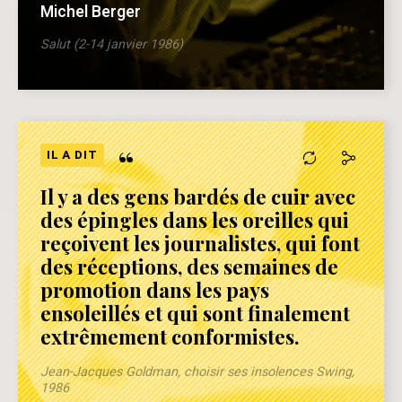
Michel Berger
Salut (2-14 janvier 1986)
“
IL A DIT
Il y a des gens bardés de cuir avec
des épingles dans les oreilles qui
reçoivent les journalistes, qui font
des réceptions, des semaines de
promotion dans les pays
ensoleillés et qui sont finalement
extrêmement conformistes.
Jean-Jacques Goldman, choisir ses insolences Swing,
1986