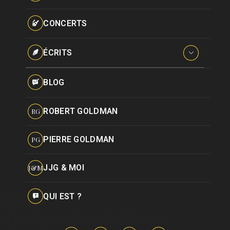
Paroles données
Certifications
CONCERTS
Pseudonymes
Reprises
ÉCRITS
Interviews
BLOG
Livres
ROBERT GOLDMAN
RG
Hommages
PIERRE GOLDMAN
PG
JJG & MOI
J&M
QUI EST ?
CHANSON
Quelque chose de bizarre