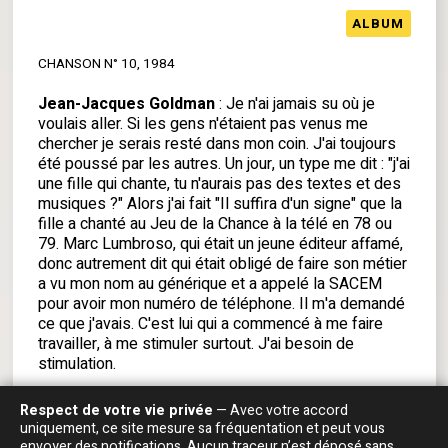
ALBUM
CHANSON N° 10, 1984
Jean-Jacques Goldman
: Je n'ai jamais su où je
voulais aller. Si les gens n'étaient pas venus me
chercher je serais resté dans mon coin. J'ai toujours
été poussé par les autres. Un jour, un type me dit : "j'ai
une fille qui chante, tu n'aurais pas des textes et des
musiques ?" Alors j'ai fait "Il suffira d'un signe" que la
fille a chanté au Jeu de la Chance à la télé en 78 ou
79. Marc Lumbroso, qui était un jeune éditeur affamé,
donc autrement dit qui était obligé de faire son métier
a vu mon nom au générique et a appelé la SACEM
pour avoir mon numéro de téléphone. Il m'a demandé
ce que j'avais. C'est lui qui a commencé à me faire
travailler, à me stimuler surtout. J'ai besoin de
stimulation.
EN SAVOIR PLUS
Respect de votre vie privée
— Avec votre accord
uniquement, ce site mesure sa fréquentation et peut vous
envoyer des notifications. Aucun traceur n’est déposé sans