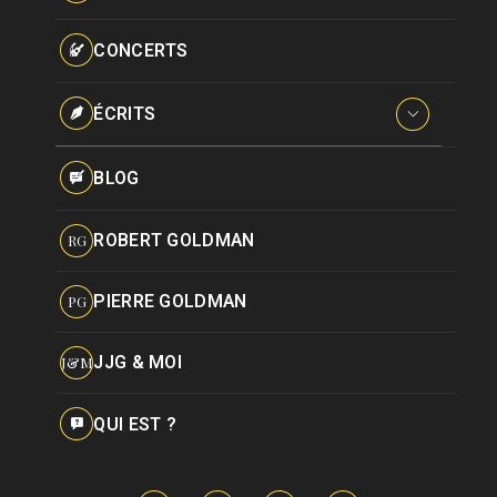
Paroles données
Certifications
CONCERTS
Pseudonymes
Reprises
ÉCRITS
Interviews
BLOG
Livres
ROBERT GOLDMAN
RG
Hommages
PIERRE GOLDMAN
PG
JJG & MOI
J&M
QUI EST ?