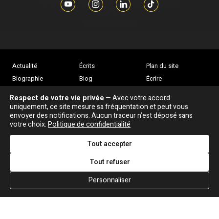
complémentaires sur l’actualité de Jean-Jacques
Goldman,
ÉCRIVEZ-MOI !
Actualité
Écrits
Plan du site
Biographie
Blog
Écrire
Chansons
Robert Goldman
F.A.Q
Respect de votre vie privée
— Avec votre accord
Discographie
Pierre Goldman
Crédits
uniquement, ce site mesure sa fréquentation et peut vous
envoyer des notifications. Aucun traceur n’est déposé sans
Vidéographie
JJG & moi
votre choix.
Politique de confidentialité
Concerts
Qui est ?
Tout accepter
Tout refuser
Personnaliser
Association "Parler d'sa vie" © Depuis 1997 - Tous droits réservés |
|
Confidentialité
|
Gestion des cookies
|
Dernière
Signaler une erreur
mise à jour : 05/08/2026