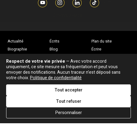
complémentaires sur l’actualité de Jean-Jacques
Goldman,
ÉCRIVEZ-MOI !
Actualité
Écrits
Plan du site
Biographie
Blog
Écrire
Chansons
Robert Goldman
F.A.Q
Respect de votre vie privée
— Avec votre accord
Discographie
Pierre Goldman
Crédits
uniquement, ce site mesure sa fréquentation et peut vous
envoyer des notifications. Aucun traceur n’est déposé sans
Vidéographie
JJG & moi
votre choix.
Politique de confidentialité
Concerts
Qui est ?
Tout accepter
Tout refuser
Personnaliser
Association "Parler d'sa vie" © Depuis 1997 - Tous droits réservés |
|
Confidentialité
|
Gestion des cookies
|
Dernière
Signaler une erreur
mise à jour : 05/08/2026