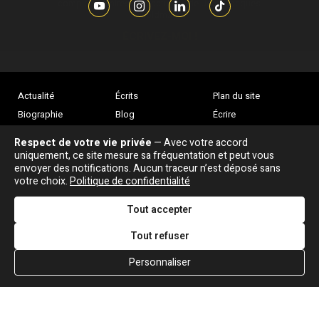
complémentaires sur l’actualité de Jean-Jacques
Goldman,
ÉCRIVEZ-MOI !
Actualité
Écrits
Plan du site
Biographie
Blog
Écrire
Chansons
Robert Goldman
F.A.Q
Respect de votre vie privée
— Avec votre accord
Discographie
Pierre Goldman
Crédits
uniquement, ce site mesure sa fréquentation et peut vous
envoyer des notifications. Aucun traceur n’est déposé sans
Vidéographie
JJG & moi
votre choix.
Politique de confidentialité
Concerts
Qui est ?
Tout accepter
Tout refuser
Personnaliser
Association "Parler d'sa vie" © Depuis 1997 - Tous droits réservés |
|
Confidentialité
|
Gestion des cookies
|
Dernière
Signaler une erreur
mise à jour : 05/08/2026