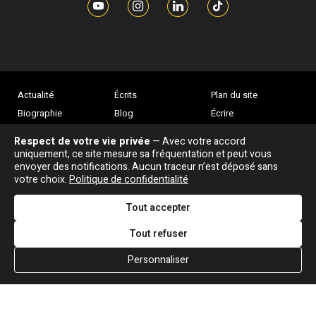
complémentaires sur l’actualité de Jean-Jacques
Goldman,
ÉCRIVEZ-MOI !
Actualité
Écrits
Plan du site
Biographie
Blog
Écrire
Chansons
Robert Goldman
F.A.Q
Respect de votre vie privée
— Avec votre accord
Discographie
Pierre Goldman
Crédits
uniquement, ce site mesure sa fréquentation et peut vous
envoyer des notifications. Aucun traceur n’est déposé sans
Vidéographie
JJG & moi
votre choix.
Politique de confidentialité
Concerts
Qui est ?
Tout accepter
Tout refuser
Personnaliser
Association "Parler d'sa vie" © Depuis 1997 - Tous droits réservés |
|
Confidentialité
|
Gestion des cookies
|
Dernière
Signaler une erreur
mise à jour : 05/08/2026