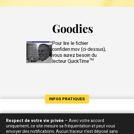
Goodies
Pour lire le fichier
confiden.mov (ci-dessus),
vous aurez besoin du
lecteur QuickTime™.
INFOS PRATIQUES
Musiciens
Respect de votre vie privée
— Avec votre accord
uniquement, ce site mesure sa fréquentation et peut vous
Basse :
Claude Le Péron
envoyer des notifications. Aucun traceur n’est déposé sans