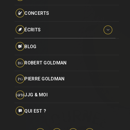
Paroles données
Certifications
CONCERTS
Pseudonymes
Reprises
ÉCRITS
Interviews
BLOG
Livres
ROBERT GOLDMAN
RG
Hommages
PIERRE GOLDMAN
PG
JJG & MOI
J&M
QUI EST ?