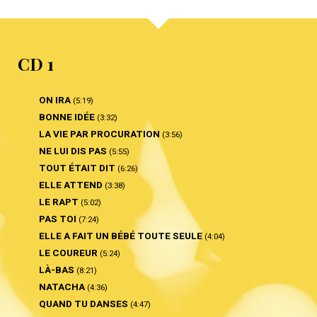
CD 1
ON IRA
(5:19)
BONNE IDÉE
(3:32)
LA VIE PAR PROCURATION
(3:56)
NE LUI DIS PAS
(5:55)
TOUT ÉTAIT DIT
(6:26)
ELLE ATTEND
(3:38)
LE RAPT
(5:02)
PAS TOI
(7:24)
ELLE A FAIT UN BÉBÉ TOUTE SEULE
(4:04)
LE COUREUR
(5:24)
LÀ-BAS
(8:21)
NATACHA
(4:36)
QUAND TU DANSES
(4:47)