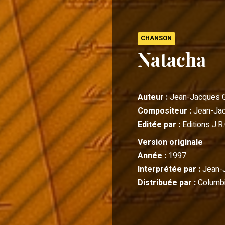
CHANSON
Natacha
Auteur :
Jean-Jacques 
Compositeur :
Jean-Ja
Editée par :
Editions J.R.
Version originale
Année :
1997
Interprétée par :
Jean-
Distribuée par :
Columbi