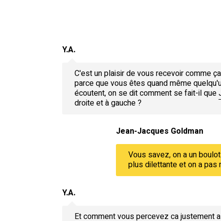
Y.A.
C'est un plaisir de vous recevoir comme ça
parce que vous êtes quand même quelqu'un 
écoutent, on se dit comment se fait-il que
droite et à gauche ?
Jean-Jacques Goldman
Vous savez, on a un boulot
plus dilettante et on a pas m
Y.A.
Et comment vous percevez ca justement alle