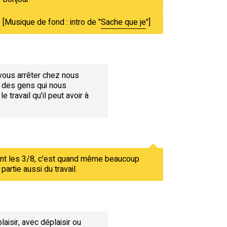
[Musique de fond : intro de "
Sache que je
"]
 vous arrêter chez nous
t des gens qui nous
 travail qu'il peut avoir à
font les 3/8, c'est quand même beaucoup
partie aussi du travail.
isir, avec déplaisir ou