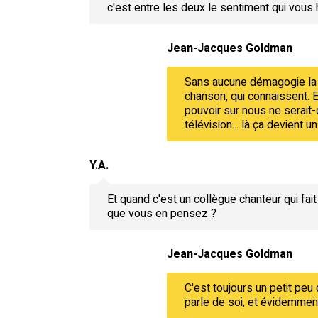
c'est entre les deux le sentiment qui vous
Jean-Jacques Goldman
Sans aucune démagogie la ra
chanson, qui connaissent. E
pouvoir sur nous ne serait-c
télévision... là ça devient 
Y.A.
Et quand c'est un collègue chanteur qui f
que vous en pensez ?
Jean-Jacques Goldman
C'est toujours un petit peu 
parle de soi, et évidemment 