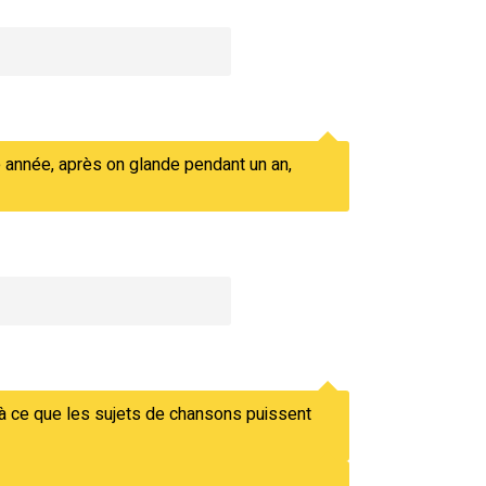
e année, après on glande pendant un an,
 à ce que les sujets de chansons puissent