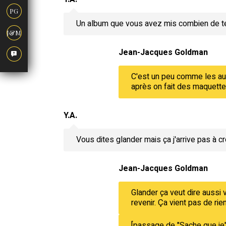
PG
Un album que vous avez mis combien de te
J&M
Jean-Jacques Goldman
C'est un peu comme les aut
après on fait des maquettes
Y.A.
Vous dites glander mais ça j'arrive pas à 
Jean-Jacques Goldman
Glander ça veut dire aussi
revenir. Ça vient pas de rie
[passage de "
Sache que je