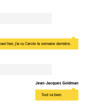
ael hier, j'ai vu Carole la semaine dernière...
Jean-Jacques Goldman
Tout va bien.