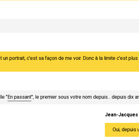
st un portrait, c'est sa façon de me voir. Donc à la limite c'est plu
le "
En passant
", le premier sous votre nom depuis... depuis dix a
Jean-Jacques
Oui, depuis