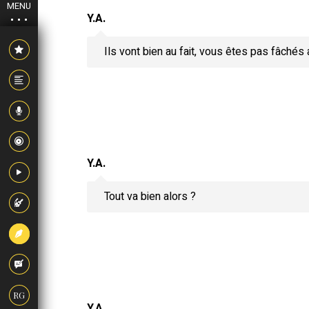
MENU
Y.A.
Ils vont bien au fait, vous êtes pas fâchés
Y.A.
Tout va bien alors ?
RG
Y.A.