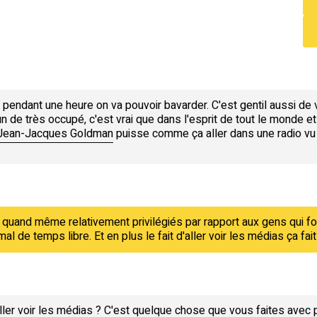
 pendant une heure on va pouvoir bavarder. C'est gentil aussi de
de très occupé, c'est vrai que dans l'esprit de tout le monde e
Jean-Jacques Goldman
puisse comme ça aller dans une radio vu le
 quand même relativement privilégiés par rapport aux gens qui 
al de temps libre. Et en plus le fait d'aller voir les médias ça fait 
r voir les médias ? C'est quelque chose que vous faites avec pla