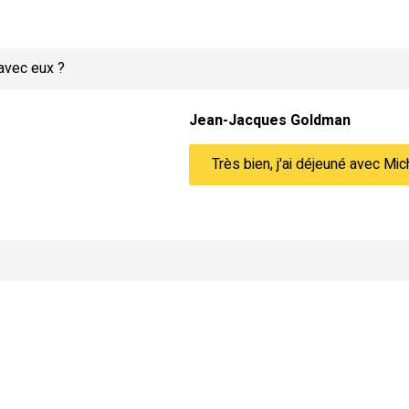
 avec eux ?
Jean-Jacques Goldman
Très bien, j'ai déjeuné avec Mich