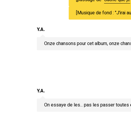
[Musique de fond : "J'irai 
Y.A.
Onze chansons pour cet album, onze chanso
Y.A.
On essaye de les... pas les passer toutes