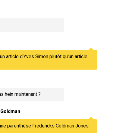
s un article d'Yves Simon plutôt qu'un article
ns hein maintenant ?
 Goldman
 une parenthèse Fredericks Goldman Jones.