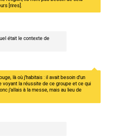
rs [rires].
el était le contexte de
ge, là où j'habitais : il avait besoin d'un
 voyant la réussite de ce groupe et ce qui
nc j'allais à la messe, mais au lieu de