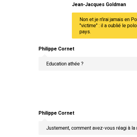
Jean-Jacques Goldman
Non et je n'irai jamais en P
"victime" : il a oublié le po
pays.
Philippe Cornet
Education athée ?
Philippe Cornet
Justement, comment avez-vous réagi à la 