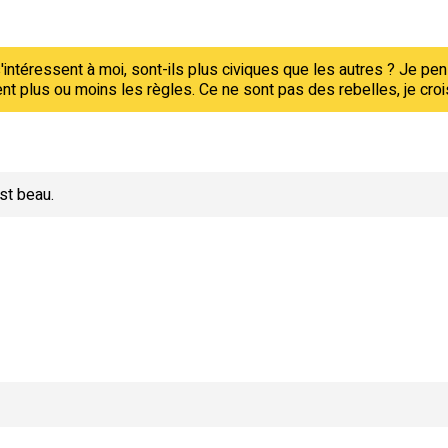
s'intéressent à moi, sont-ils plus civiques que les autres ? Je 
ent plus ou moins les règles. Ce ne sont pas des rebelles, je cro
st beau.