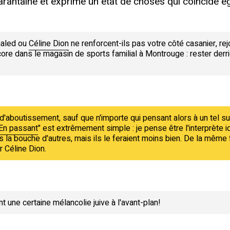
uarantaine et exprime un état de choses qui coïncide é
haled ou
Céline Dion
ne renforcent-ils pas votre côté casanier, rej
core dans le magasin de sports familial à Montrouge : rester derri
 d'aboutissement, sauf que n'importe qui pensant alors à un tel su
En passant
" est extrêmement simple : je pense être l'interprète 
 la bouche d'autres, mais ils le feraient moins bien. De la même 
 Céline Dion.
 une certaine mélancolie juive à l'avant-plan!