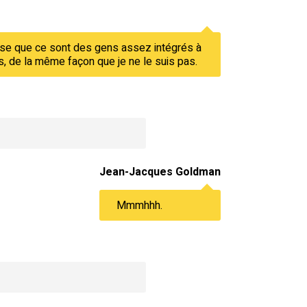
pense que ce sont des gens assez intégrés à
is, de la même façon que je ne le suis pas.
Jean-Jacques Goldman
Mmmhhh.