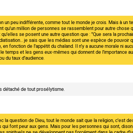
on un peu indifférente, comme tout le monde je crois. Mais à un
nnant qu'un million de personnes se rassemblent pour autre chose q
it qu'elles se posent une autre question que : "Que sera la prochaine 
diatisation... je sais que les médias sont une espèce de pouvoir q
, en fonction de l'appétit du chaland. Il n'y a aucune morale ni a
 que le temps et les gens eux-mêmes qui donnent de l'importance a
 ou du taux d'audience.
s détaché de tout prosélytisme.
avec la question de Dieu, tout le monde sait que la religion, c'est 
qui font peur aux gens. Mais pour les personnes qui sont, disons,
s spirituels ne se développent pas forcément dans le cadre d'une 