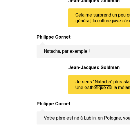
Jean-Jacques Goldman
Cela me surprend un peu qu
général, la culture juive s
Philippe Cornet
Natacha, par exemple !
Jean-Jacques Goldman
Je sens "
Natacha
" plus sl
Une esthétique de la mélanc
Philippe Cornet
Votre père est né à Lublin, en Pologne, vou