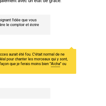
galement avec un état de grâce.
oignant l'idée que vous
ère le comptoir et écrire
cces aurait été fou. C'était normal de ne
idéal pour chanter les morceaux qui y sont,
façon que je ferais moins bien "
Aïcha
" ou