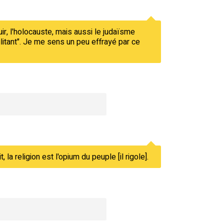
uir, l'holocauste, mais aussi le judaïsme
 militant". Je me sens un peu effrayé par ce
a religion est l'opium du peuple [il rigole].