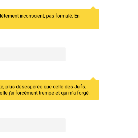
lètement inconscient, pas formulé. En
ieté, plus désespérée que celle des Juifs.
elle j'ai forcément trempé et qui m'a forgé.