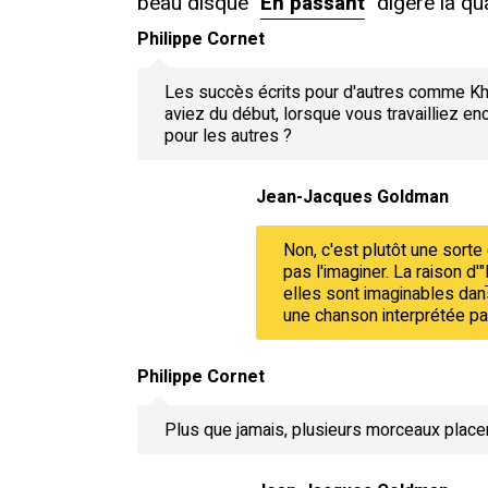
beau disque "
En passant
" digère la q
Philippe Cornet
Les succès écrits pour d'autres comme K
aviez du début, lorsque vous travailliez en
pour les autres ?
Jean-Jacques Goldman
Non, c'est plutôt une sorte
pas l'imaginer. La raison d'"
elles sont imaginables dans
une chanson interprétée par
Philippe Cornet
Plus que jamais, plusieurs morceaux placent