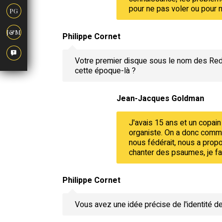
pour ne pas voler ou pour n
PG
J&M
Philippe Cornet
Votre premier disque sous le nom des Red M
cette époque-là ?
Jean-Jacques Goldman
J'avais 15 ans et un copain q
organiste. On a donc comme
nous fédérait, nous a propo
chanter des psaumes, je fai
Philippe Cornet
Vous avez une idée précise de l'identité de