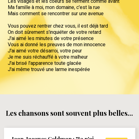
Les visages et les coeurs se ferment comme avant
Ma famille à moi, mon domaine, c'est la rue
Mais comment se rencontrer sur une avenue
Vous pouvez rentrer chez vous, il est déjà tard
On doit sûrement s'inquiéter de votre retard
J'ai aimé les minutes de votre présence
Vous ai donné les preuves de mon innocence
J'ai aimé votre désarroi, votre peur
Je me suis réchauffé à votre malheur
J'ai brisé l'apparence toute glacée
J'ai même trouvé une larme inespérée
Les chansons sont souvent plus belles...
Jean-Jacques Goldman : "Je n'ai