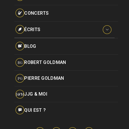
Paroles données
Certifications
CONCERTS
Pseudonymes
Reprises
ÉCRITS
Interviews
BLOG
Livres
ROBERT GOLDMAN
RG
Hommages
PIERRE GOLDMAN
PG
JJG & MOI
J&M
QUI EST ?