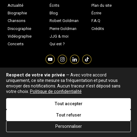
Actualité
Écrits
Plan du site
Biographie
Blog
Écrire
Chansons
Robert Goldman
F.A.Q
Discographie
Pierre Goldman
Crédits
Vidéographie
JJG & moi
Concerts
Qui est ?
Respect de votre vie privée
— Avec votre accord
Association "Parler d'sa vie" © Depuis 1997 - Tous droits réservés |
uniquement, ce site mesure sa fréquentation et peut vous
|
Confidentialité
|
Gestion des cookies
|
Dernière
envoyer des notifications. Aucun traceur n’est déposé sans
Signaler une erreur
votre choix.
Politique de confidentialité
mise à jour : 05/08/2026
Tout accepter
DESIGNED &
DEVELOPED BY
Tout refuser
Personnaliser
2025
2024
2023
2022
2021
2020
2019
2018
2017
20