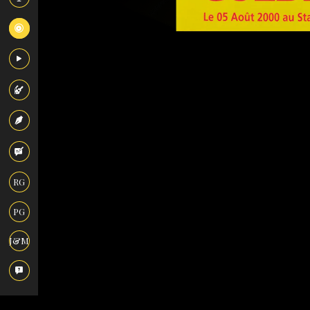
RG
PG
J&M