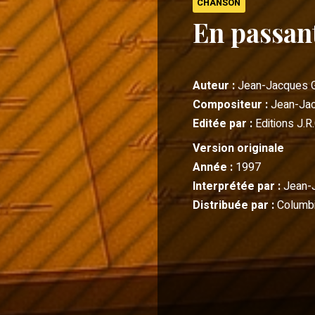
CHANSON
En passan
Auteur :
Jean-Jacques 
Compositeur :
Jean-Ja
Editée par :
Editions J.R.
Version originale
Année :
1997
Interprétée par :
Jean-
Distribuée par :
Columbi