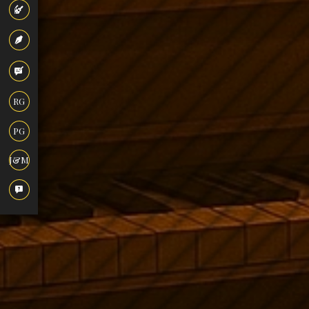
RG
PG
J&M