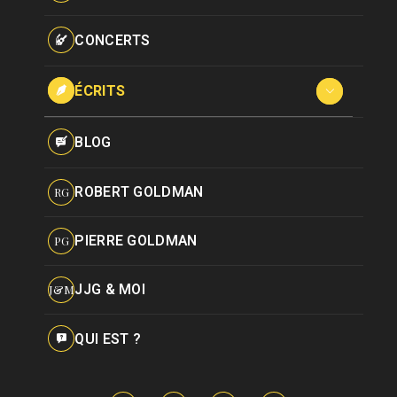
Paroles données
Certifications
CONCERTS
Pseudonymes
Reprises
ÉCRITS
Interviews
BLOG
Livres
ROBERT GOLDMAN
RG
Hommages
PIERRE GOLDMAN
PG
JJG & MOI
J&M
QUI EST ?