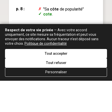
p. 8 :
✗
"Sa
côte
de popularité"
✓
cote
.
p. 12 :
✗
l'
aménagement
à Montrouge
Respect de votre vie privée
— Avec votre accord
✓
l'
emménagement
.
uniquement, ce site mesure sa fréquentation et peut vous
envoyer des notifications. Aucun traceur n’est déposé sans
votre choix.
Politique de confidentialité
p. 19 :
✗
"Gros câlin
s
blues"
Tout accepter
✓
câlin
.
x 2
Tout refuser
Personnaliser
p. 29 :
"De Rueil-Malmaison à
Strasbourg sur Europe, la
province"... Rueil-Malmaison se
situe dans les Hauts-de-Seine,
donc en Île-de-France.
p. 31 :
✗
"J'ai trop saigné sur
des