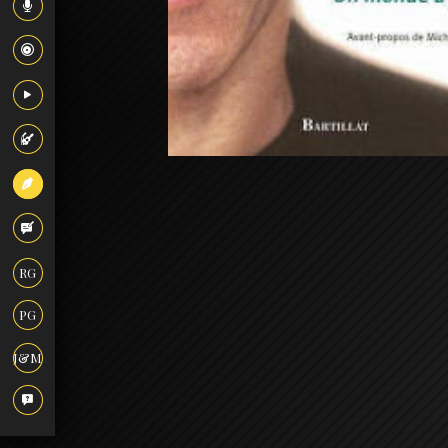
RG
PG
J&M