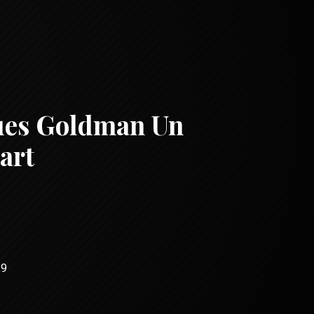
ues Goldman Un
art
-9