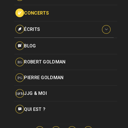
Paroles données
Certifications
CONCERTS
Pseudonymes
Reprises
ÉCRITS
Interviews
BLOG
Livres
ROBERT GOLDMAN
RG
Hommages
PIERRE GOLDMAN
PG
JJG & MOI
J&M
QUI EST ?