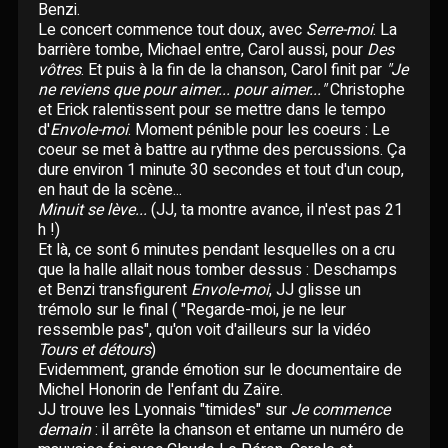
Paroles données
Benzi.
Certifications
Le concert commence tout doux, avec
Serre-moi
. La
CONCERTS
Pseudonymes
barrière tombe, Michael entre, Carol aussi, pour
Des
vôtres
. Et puis à la fin de la chanson, Carol finit par
"Je
ne reviens que pour aimer... pour aimer..."
Christophe
Reprises
ÉCRITS
et Erick ralentissent pour se mettre dans le tempo
d'
Envole-moi
. Moment pénible pour les coeurs : Le
coeur se met à battre au rythme des percussions. Ça
Interviews
BLOG
dure environ 1 minute 30 secondes et tout d'un coup,
en haut de la scène...
Livres
Minuit se lève...
(JJ, ta montre avance, il n'est pas 21
ROBERT GOLDMAN
RG
h !)
Hommages
Et là, ce sont 6 minutes pendant lesquelles on a cru
que la halle allait nous tomber dessus : Deschamps
PIERRE GOLDMAN
PG
et Benzi transfigurent
Envole-moi
, JJ glisse un
trémolo sur le final ( "Regarde-moi, je ne leur
JJG & MOI
ressemble pas", qu'on voit d'ailleurs sur la vidéo
J&M
Tours et détours
)
Evidemment, grande émotion sur le documentaire de
QUI EST ?
Michel Honorin de l'enfant du Zaïre.
JJ trouve les Lyonnais "timides" sur
Je commence
demain
: il arrête la chanson et entame un numéro de