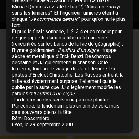
mauvaise foi avec Claude Le Péron, Carole et
Michaël (Vous avez raté le bac ?) "Alors on essaye
sans les lumières". Et l'ingénieur lumières éteint à
chaque "
Je commence demain
" pour qu'on hurle plus
fort...
Et puis le final : sonnerie, 1, 2, 3 4 et do mineur pour
ce que j'appelle dans ma tribu goldmanienne
(rencontrée sur les bancs de la fac de géographie) :
Musiciens
l'hymne goldmanien :
Il suffira d'un signe
: frappe
Guitare :
Michael Jones
sèche et métallique d'Erick Benzi, Deschamps
Basse :
Claude Le Péron
déchaîné et JJ qui emmène la chanson. Côté
Claviers :
Jacky Mascarel
lumières, tout sur le visage de JJ et derrière les
postes d'Erick et Christophe. Les Russes entrent, la
Batterie :
Christophe Deschamps
halle est évidemment surprise. Tellement qu'elle
Saxophone :
Christophe Nègre
oublie par la suite que JJ a légèrement modifié les
paroles d'
Il suffira d'un signe
:
J'ai du être un des seuls à ne pas me planter...
Par contre, le lendemain, plus un brin de voix, mais
des souvenirs pleins la tête.
Rémi Désormière
Lyon, le 29 septembre 2000