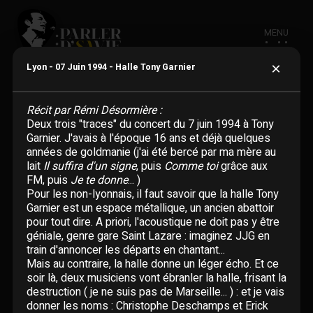
MENU
×
Lyon - 07 Juin 1994 - Halle Tony Garnier
Récit par Rémi Désormière :
Deux trois "traces" du concert du 7 juin 1994 à Tony
Garnier. J'avais à l'époque 16 ans et déjà quelques
ACTUALITÉ
années de goldmanie (j'ai été bercé par ma mère au
lait
Il suffira d'un signe
, puis
Comme toi
grâce aux
FM, puis
Je te donne
... )
BIOGRAPHIE
Pour les non-lyonnais, il faut savoir que la halle Tony
Garnier est un espace métallique, un ancien abattoir
pour tout dire. A priori, l'acoustique ne doit pas y être
CHANSONS
géniale, genre gare Saint Lazare : imaginez JJG en
train d'annoncer les départs en chantant...
Adaptations étrangères
Mais au contraire, la halle donne un léger écho. Et ce
DISCOGRAPHIE
soir là, deux musiciens vont ébranler la halle, frisant la
En un clin d'oeil
destruction ( je ne suis pas de Marseille... ) : et je vais
Albums
VIDÉOGRAPHIE
donner les noms : Christophe Deschamps et Erick