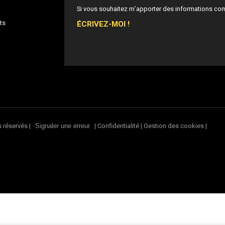
Si vous souhaitez m’apporter des informations co
ÉCRIVEZ-MOI !
ts
s réservés |
|
Confidentialité
|
Gestion des cookies
|
Signaler une erreur