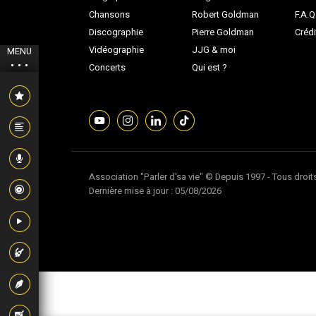
Chansons
Robert Goldman
F.A.Q
Discographie
Pierre Goldman
Crédi
Vidéographie
JJG & moi
MENU
Concerts
Qui est ?
Association "Parler d'sa vie" © Depuis 1997 - Tous droit
Dernière mise à jour : 05/08/2026