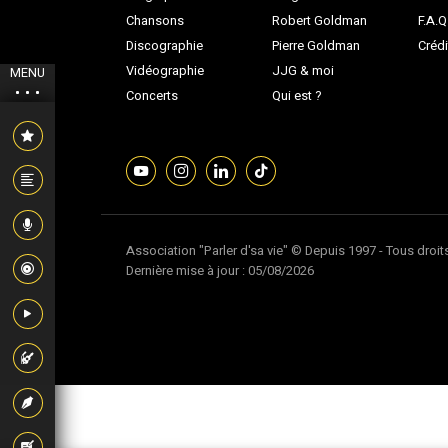
Chansons
Robert Goldman
F.A.Q
Discographie
Pierre Goldman
Crédi
Vidéographie
JJG & moi
MENU
Concerts
Qui est ?
Association "Parler d'sa vie" © Depuis 1997 - Tous droit
Dernière mise à jour : 05/08/2026