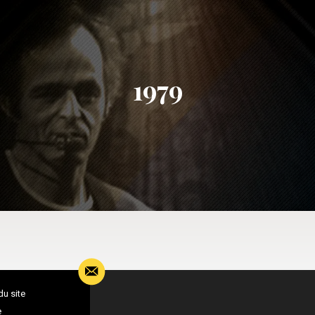
1979
du site
e