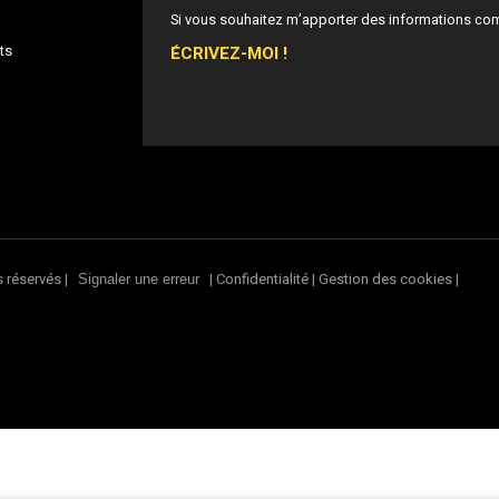
Si vous souhaitez m’apporter des informations co
ÉCRIVEZ-MOI !
ts
s réservés |
|
Confidentialité
|
Gestion des cookies
|
Signaler une erreur