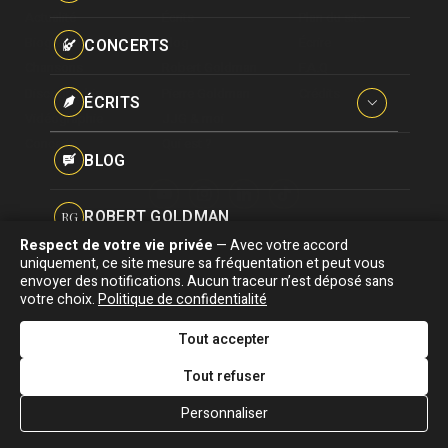
Paroles données
Actualité
Écrits
Plan du site
Certifications
CONCERTS
Biographie
Blog
Écrire
Pseudonymes
Chansons
Robert Goldman
F.A.Q
Reprises
Discographie
Pierre Goldman
Crédits
ÉCRITS
Vidéographie
JJG & moi
Concerts
Qui est ?
Interviews
BLOG
Livres
ROBERT GOLDMAN
RG
Hommages
Respect de votre vie privée
— Avec votre accord
Association "Parler d'sa vie" © Depuis 1997 - Tous droits réservés |
uniquement, ce site mesure sa fréquentation et peut vous
PIERRE GOLDMAN
PG
|
Confidentialité
|
Gestion des cookies
|
Dernière
envoyer des notifications. Aucun traceur n’est déposé sans
Signaler une erreur
votre choix.
Politique de confidentialité
mise à jour : 05/08/2026
JJG & MOI
J&M
Tout accepter
DESIGNED &
DEVELOPED BY
Tout refuser
QUI EST ?
Personnaliser