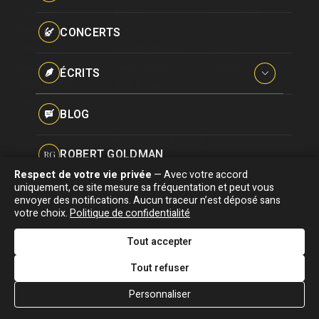
Paroles données
Actualité
Écrits
Plan du site
Certifications
CONCERTS
Biographie
Blog
Écrire
Pseudonymes
Chansons
Robert Goldman
F.A.Q
Reprises
Discographie
Pierre Goldman
Crédits
ÉCRITS
Vidéographie
JJG & moi
Concerts
Qui est ?
Interviews
BLOG
Livres
ROBERT GOLDMAN
RG
Hommages
Respect de votre vie privée
— Avec votre accord
Association "Parler d'sa vie" © Depuis 1997 - Tous droits réservés |
uniquement, ce site mesure sa fréquentation et peut vous
PIERRE GOLDMAN
PG
|
Confidentialité
|
Gestion des cookies
|
Dernière
envoyer des notifications. Aucun traceur n’est déposé sans
Signaler une erreur
votre choix.
Politique de confidentialité
mise à jour : 05/08/2026
JJG & MOI
J&M
Tout accepter
DESIGNED &
DEVELOPED BY
Tout refuser
QUI EST ?
Personnaliser