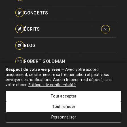
Paroles données
Actualité
Écrits
Plan du site
Certifications
CONCERTS
Biographie
Blog
Écrire
Pseudonymes
Chansons
Robert Goldman
F.A.Q
Reprises
Discographie
Pierre Goldman
Crédits
ÉCRITS
Vidéographie
JJG & moi
Concerts
Qui est ?
Interviews
BLOG
Livres
ROBERT GOLDMAN
RG
Hommages
Respect de votre vie privée
— Avec votre accord
Association "Parler d'sa vie" © Depuis 1997 - Tous droits réservés |
uniquement, ce site mesure sa fréquentation et peut vous
PIERRE GOLDMAN
PG
|
Confidentialité
|
Gestion des cookies
|
Dernière
envoyer des notifications. Aucun traceur n’est déposé sans
Signaler une erreur
votre choix.
Politique de confidentialité
mise à jour : 05/08/2026
JJG & MOI
J&M
Tout accepter
DESIGNED &
DEVELOPED BY
Tout refuser
QUI EST ?
Personnaliser