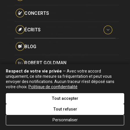
Paroles données
Actualité
Écrits
Plan du site
Certifications
CONCERTS
Biographie
Blog
Écrire
Pseudonymes
Chansons
Robert Goldman
F.A.Q
Reprises
Discographie
Pierre Goldman
Crédits
ÉCRITS
Vidéographie
JJG & moi
Concerts
Qui est ?
Interviews
BLOG
Livres
ROBERT GOLDMAN
RG
Hommages
Respect de votre vie privée
— Avec votre accord
Association "Parler d'sa vie" © Depuis 1997 - Tous droits réservés |
uniquement, ce site mesure sa fréquentation et peut vous
PIERRE GOLDMAN
PG
|
Confidentialité
|
Gestion des cookies
|
Dernière
envoyer des notifications. Aucun traceur n’est déposé sans
Signaler une erreur
votre choix.
Politique de confidentialité
mise à jour : 05/08/2026
JJG & MOI
J&M
Tout accepter
DESIGNED &
DEVELOPED BY
Tout refuser
QUI EST ?
Personnaliser