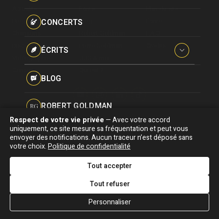
Paroles données
Actualité
Écrits
Plan du site
Certifications
CONCERTS
Biographie
Blog
Écrire
Pseudonymes
Chansons
Robert Goldman
F.A.Q
Reprises
Discographie
Pierre Goldman
Crédits
ÉCRITS
Vidéographie
JJG & moi
Concerts
Qui est ?
Interviews
BLOG
Livres
ROBERT GOLDMAN
RG
Hommages
Respect de votre vie privée
— Avec votre accord
Association "Parler d'sa vie" © Depuis 1997 - Tous droits réservés |
uniquement, ce site mesure sa fréquentation et peut vous
PIERRE GOLDMAN
PG
|
Confidentialité
|
Gestion des cookies
|
Dernière
envoyer des notifications. Aucun traceur n’est déposé sans
Signaler une erreur
votre choix.
Politique de confidentialité
mise à jour : 05/08/2026
JJG & MOI
J&M
Tout accepter
DESIGNED &
DEVELOPED BY
Tout refuser
QUI EST ?
Personnaliser