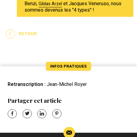
Benzi,
et Jacques Veneruso, nous
Gildas Arzel
sommes devenus les "4 types" !
RETOUR
INFOS PRATIQUES
Retranscription :
Jean-Michel Royer
Partager cet article