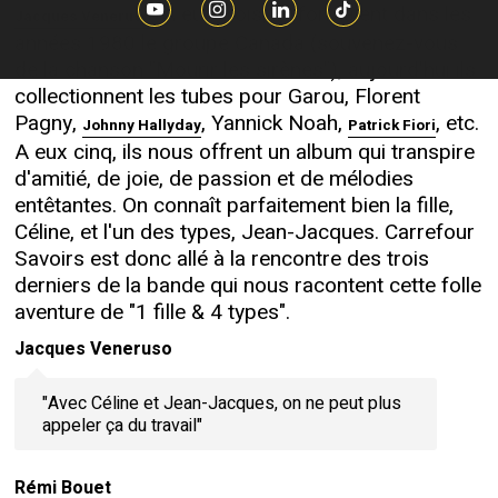
. A eux trois, ils formaient dans les
Jacques Veneruso
années 1980 le groupe Canada (souvenez-vous
de la chanson "Mourir les sirènes"), aujourd'hui ils
collectionnent les tubes pour Garou, Florent
Pagny,
, Yannick Noah,
, etc.
Johnny Hallyday
Patrick Fiori
A eux cinq, ils nous offrent un album qui transpire
d'amitié, de joie, de passion et de mélodies
entêtantes. On connaît parfaitement bien la fille,
Céline, et l'un des types, Jean-Jacques. Carrefour
Savoirs est donc allé à la rencontre des trois
derniers de la bande qui nous racontent cette folle
aventure de "1 fille & 4 types".
Jacques Veneruso
"Avec Céline et Jean-Jacques, on ne peut plus
appeler ça du travail"
Rémi Bouet