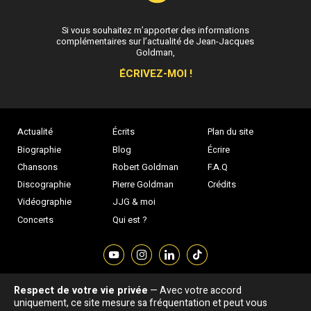
Si vous souhaitez m’apporter des informations
complémentaires sur l’actualité de Jean-Jacques
Goldman,
ÉCRIVEZ-MOI !
Actualité
Écrits
Plan du site
Biographie
Blog
Écrire
Chansons
Robert Goldman
F.A.Q
Discographie
Pierre Goldman
Crédits
Vidéographie
JJG & moi
Concerts
Qui est ?
Respect de votre vie privée
— Avec votre accord
Association "Parler d'sa vie" © Depuis 1997 - Tous droits réservés |
uniquement, ce site mesure sa fréquentation et peut vous