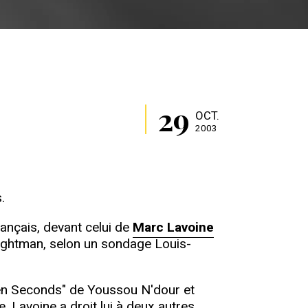
29
OCT.
2003
.
rançais, devant celui de
Marc Lavoine
rightman, selon un sondage Louis-
ven Seconds" de Youssou N'dour et
e. Lavoine a droit lui à deux autres