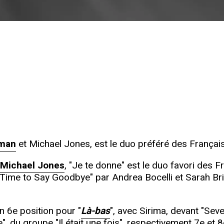
dman
et Michael Jones, est le duo préféré des Français
Michael Jones
, "Je te donne" est le duo favori des F
 "Time to Say Goodbye" par Andrea Bocelli et Sarah B
n 6e position pour "
Là-bas
", avec Sirima, devant "Se
", du groupe "Il était une fois", respectivement 7e et 8