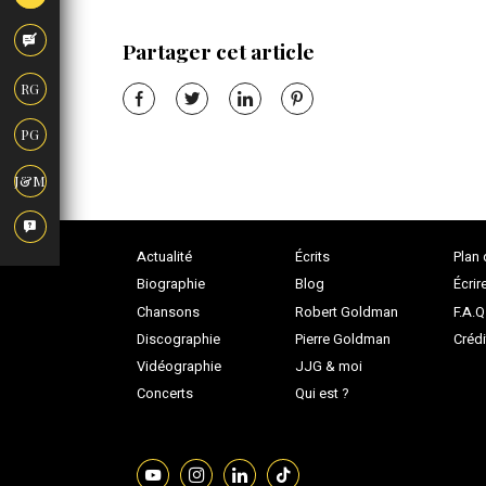
Partager cet article
RG
PG
J&M
Actualité
Écrits
Plan 
Biographie
Blog
Écrir
Chansons
Robert Goldman
F.A.Q
Discographie
Pierre Goldman
Crédi
Vidéographie
JJG & moi
Concerts
Qui est ?