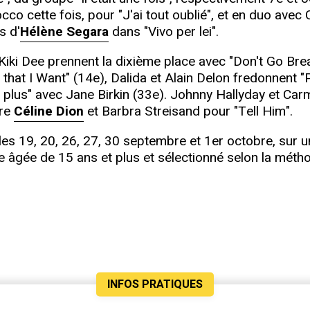
o cette fois, pour "J'ai tout oublié", et en duo avec 
s d'
Hélène Segara
dans "Vivo per lei".
Kiki Dee prennent la dixième place avec "Don't Go Brea
hat I Want" (14e), Dalida et Alain Delon fredonnent "
n plus" avec Jane Birkin (33e). Johnny Hallyday et Car
ère
Céline Dion
et Barbra Streisand pour "Tell Him".
 les 19, 20, 26, 27, 30 septembre et 1er octobre, sur
se âgée de 15 ans et plus et sélectionné selon la mét
INFOS PRATIQUES