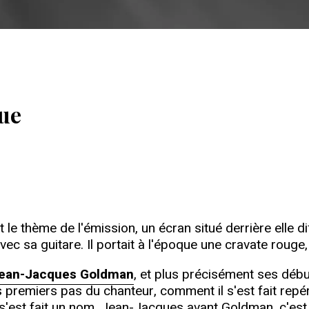
que
t le thème de l'émission, un écran situé derrière ell
ec sa guitare. Il portait à l'époque une cravate rouge,
ean-Jacques Goldman
, et plus précisément ses début
les premiers pas du chanteur, comment il s'est fait repé
est fait un nom. Jean-Jacques avant Goldman, c'est 