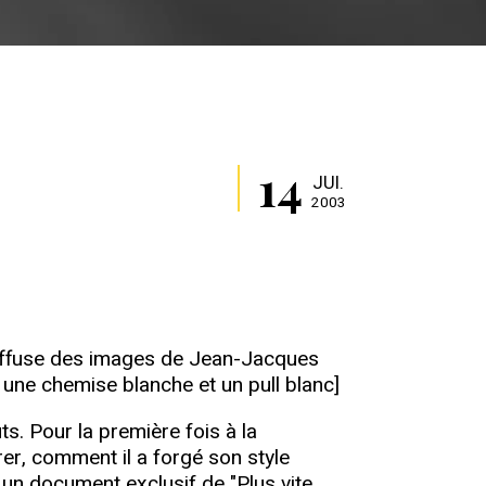
14
JUI.
2003
e diffuse des images de Jean-Jacques
 une chemise blanche et un pull blanc]
s. Pour la première fois à la
rer, comment il a forgé son style
un document exclusif de "Plus vite