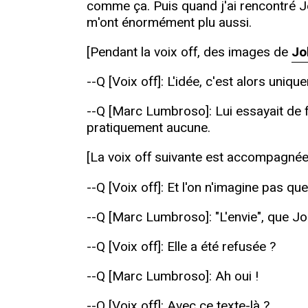
comme ça. Puis quand j'ai rencontré Je
m'ont énormément plu aussi.
[Pendant la voix off, des images de
Jo
--Q [Voix off]: L'idée, c'est alors uni
--Q [Marc Lumbroso]: Lui essayait de f
pratiquement aucune.
[La voix off suivante est accompagnée
--Q [Voix off]: Et l'on n'imagine pas qu
--Q [Marc Lumbroso]: "L'envie", que J
--Q [Voix off]: Elle a été refusée ?
--Q [Marc Lumbroso]: Ah oui !
--Q [Voix off]: Avec ce texte-là ?