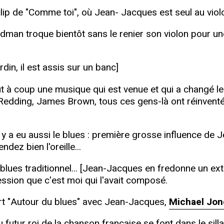
 clip de "Comme toi", où Jean- Jacques est seul au viol
dman troque bientôt sans le renier son violon pour une
in, il est assis sur un banc]
 à coup une musique qui est venue et qui a changé le
 Redding, James Brown, tous ces gens-là ont réinventé
 il y a eu aussi le blues : première grosse influence de
ndez bien l'oreille...
ues traditionnel... [Jean-Jacques en fredonne un extrai
ession que c'est moi qui l'avait composé.
cert "Autour du blues" avec Jean-Jacques,
Michael Jon
du futur roi de la chanson française se font dans le si