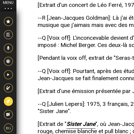
MENU
[Extrait d'un concert de Léo Ferré, 19
--R [Jean-Jacques Goldman]: Là j'ai été
musique que j'aimais mais avec des mo
--Q [Voix off]: L'inconcevable devient
imposé : Michel Berger. Ces deux-là s
[Pendant la voix off, extrait de "Sera
--Q [Voix off]: Pourtant, après des ét
Jean-Jacques se fait finalement connaî
[Extrait d'une émission présentée par 
--Q [Julien Lepers]: 1975, 3 français, 
"Sister Jane".
[Extrait de "
Sister Jane
", où Jean-Jacq
RG
rouge, chemise blanche et pull blanc ; 