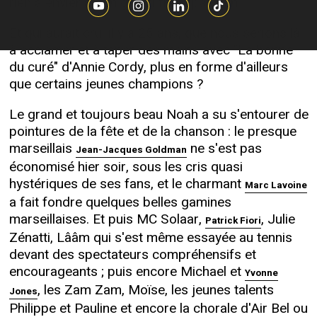
rien à envier à son grand frère parisien.
Et qui aurait cru, il y a 25 ans, que nous serions là,
à acclamer et à taper des mains avec "La bonne
du curé" d'Annie Cordy, plus en forme d'ailleurs
que certains jeunes champions ?
Le grand et toujours beau Noah a su s'entourer de
pointures de la fête et de la chanson : le presque
marseillais
ne s'est pas
Jean-Jacques Goldman
économisé hier soir, sous les cris quasi
hystériques de ses fans, et le charmant
Marc Lavoine
a fait fondre quelques belles gamines
marseillaises. Et puis MC Solaar,
, Julie
Patrick Fiori
Zénatti, Lââm qui s'est même essayée au tennis
devant des spectateurs compréhensifs et
encourageants ; puis encore Michael et
Yvonne
, les Zam Zam, Moïse, les jeunes talents
Jones
Philippe et Pauline et encore la chorale d'Air Bel ou