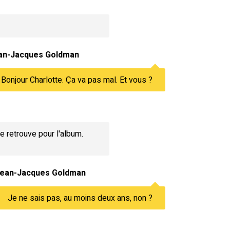
an-Jacques Goldman
Bonjour Charlotte. Ça va pas mal. Et vous ?
se retrouve pour l'album.
ean-Jacques Goldman
Je ne sais pas, au moins deux ans, non ?