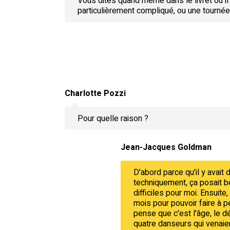
Vous dites quand même dans le livret où il y
particulièrement compliqué, ou une tournée 
Charlotte Pozzi
Pour quelle raison ?
Jean-Jacques Goldman
D'abord parce qu'il y avai
techniquement, ça posait be
difficiles pour moi. Ensuite,
mois pour pouvoir faire à pe
pense que c'est l'âge, le déb
quatre danseurs qui venaien