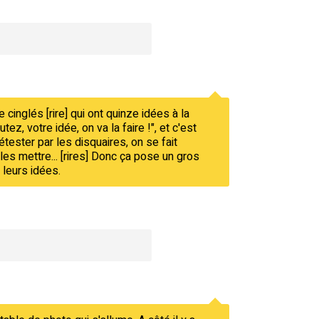
 cinglés [rire] qui ont quinze idées à la
ez, votre idée, on va la faire !", et c'est
étester par les disquaires, on se fait
les mettre... [rires] Donc ça pose un gros
 leurs idées.