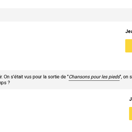
Je
. On s'était vus pour la sortie de "
Chansons pour les pieds
", on 
mps ?
J