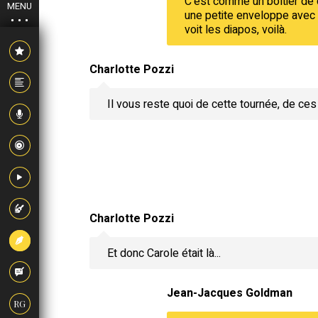
C'est comme un boîtier de d
MENU
une petite enveloppe avec 
voit les diapos, voilà.
Charlotte Pozzi
Il vous reste quoi de cette tournée, de ce
Charlotte Pozzi
Et donc Carole était là...
Jean-Jacques Goldman
RG