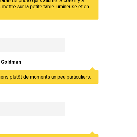
able de photo qui s'allume. A côté il y a
mettre sur la petite table lumineuse et on
 Goldman
ens plutôt de moments un peu particuliers.