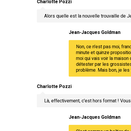
Charlotte Pozzi
Alors quelle est la nouvelle trouvaille de 
Jean-Jacques Goldman
Non, ce n'est pas moi, franc
minute et quinze propositions
moi qui vais voir la maison 
détester par les grossistes
problème. Mais bon, je les
Charlotte Pozzi
Là, effectivement, c'est hors format ! Vous
Jean-Jacques Goldman