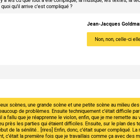
 a les cd que tout a été compliqué, la musique, les textes, la tech
quoi qu'il arrive c'est compliqué ?
Jean-Jacques Goldma
Non, non, celle-ci ell
t deux scènes, une grande scène et une petite scène au milieu d
aucoup de problèmes. Ensuite techniquement c'était difficile parc
 il a fallu que je réapprenne le violon, enfin, que je me remette au 
u près les parties qui étaient difficiles. Ensuite, sur le plan des t
ut de la sénilité... [rires] Enfin, donc, c'était super compliqué. La
t, c'était la première fois que je travaillais comme ça avec des