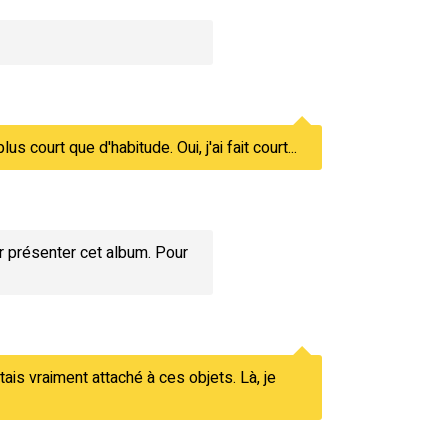
lus court que d'habitude. Oui, j'ai fait court...
r présenter cet album. Pour
tais vraiment attaché à ces objets. Là, je