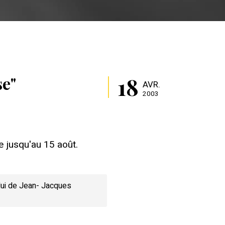
18
se"
AVR.
2003
e jusqu'au 15 août.
elui de Jean- Jacques