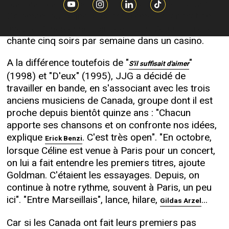
que quelques prises et tout sera bouclé", sourit
Goldman, qui signe là sa troisième collaboration
avec la Canadienne coincée à Las Vegas, où elle
chante cinq soirs par semaine dans un casino.
A la différence toutefois de "
"
S'il suffisait d'aimer
(1998) et "D'eux" (1995), JJG a décidé de
travailler en bande, en s'associant avec les trois
anciens musiciens de Canada, groupe dont il est
proche depuis bientôt quinze ans : "Chacun
apporte ses chansons et on confronte nos idées,
explique
. C'est très open". "En octobre,
Erick Benzi
lorsque Céline est venue à Paris pour un concert,
on lui a fait entendre les premiers titres, ajoute
Goldman. C'étaient les essayages. Depuis, on
continue à notre rythme, souvent à Paris, un peu
ici". "Entre Marseillais", lance, hilare,
...
Gildas Arzel
Car si les Canada ont fait leurs premiers pas