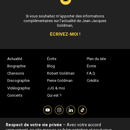
Si vous souhaitez m’apporter des informations
complémentaires sur l’actualité de Jean-Jacques
Goldman,
ÉCRIVEZ-MOI !
Actualité
Écrits
Plan du site
Biographie
Blog
Écrire
Chansons
Robert Goldman
F.A.Q
Discographie
Pierre Goldman
Crédits
Vidéographie
JJG & moi
Concerts
Qui est ?
Respect de votre vie privée
— Avec votre accord
Association "Parler d'sa vie" © Depuis 1997 - Tous droits réservés |