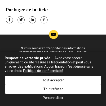
Partager cet article
Si vous souhaitez m’apporter des informations
complémentaires sur l’actualité de Jean-Jacques
Goldman,
Respect de votre vie privée
— Avec votre accord
uniquement, ce site mesure sa fréquentation et peut vous
ÉCRIVEZ-MOI !
envoyer des notifications. Aucun traceur n’est déposé sans
votre choix.
Politique de confidentialité
Tout accepter
Actualité
Écrits
Plan du site
Tout refuser
Biographie
Blog
Écrire
Chansons
Robert Goldman
F.A.Q
Personnaliser
Discographie
Pierre Goldman
Crédits