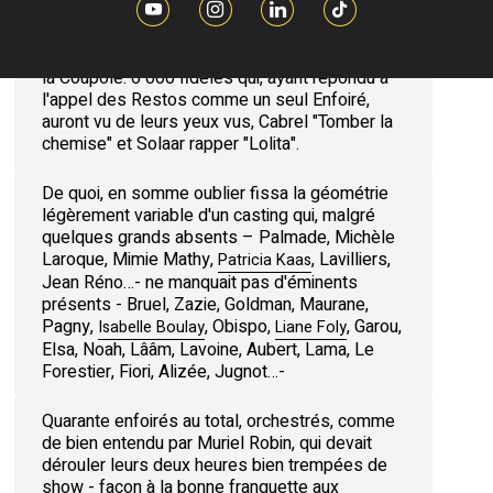
marchés de Provence en îles sous le vent, qui
devaient réserver leur quota de menues
surprises aux quelques 6 000 spectateurs de
la Coupole. 6 000 fidèles qui, ayant répondu à
l'appel des Restos comme un seul Enfoiré,
auront vu de leurs yeux vus, Cabrel "Tomber la
chemise" et Solaar rapper "Lolita".
De quoi, en somme oublier fissa la géométrie
légèrement variable d'un casting qui, malgré
quelques grands absents – Palmade, Michèle
Laroque, Mimie Mathy,
, Lavilliers,
Patricia Kaas
Jean Réno…- ne manquait pas d'éminents
présents - Bruel, Zazie, Goldman, Maurane,
Pagny,
, Obispo,
, Garou,
Isabelle Boulay
Liane Foly
Elsa, Noah, Lââm, Lavoine, Aubert, Lama, Le
Forestier, Fiori, Alizée, Jugnot…-
Quarante enfoirés au total, orchestrés, comme
de bien entendu par Muriel Robin, qui devait
dérouler leurs deux heures bien trempées de
show - façon à la bonne franquette aux