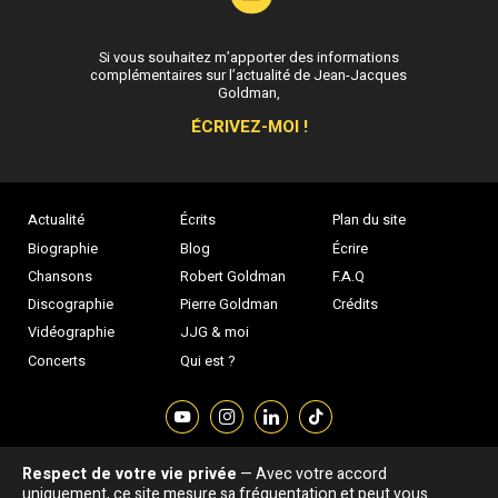
Si vous souhaitez m’apporter des informations
complémentaires sur l’actualité de Jean-Jacques
Goldman,
ÉCRIVEZ-MOI !
Actualité
Écrits
Plan du site
Biographie
Blog
Écrire
Chansons
Robert Goldman
F.A.Q
Discographie
Pierre Goldman
Crédits
Vidéographie
JJG & moi
Concerts
Qui est ?
Respect de votre vie privée
— Avec votre accord
Association "Parler d'sa vie" © Depuis 1997 - Tous droits réservés |
uniquement, ce site mesure sa fréquentation et peut vous