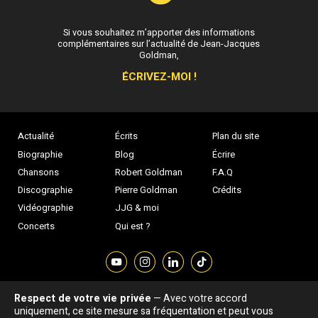
Si vous souhaitez m’apporter des informations
complémentaires sur l’actualité de Jean-Jacques
Goldman,
ÉCRIVEZ-MOI !
Actualité
Écrits
Plan du site
Biographie
Blog
Écrire
Chansons
Robert Goldman
F.A.Q
Discographie
Pierre Goldman
Crédits
Vidéographie
JJG & moi
Concerts
Qui est ?
Respect de votre vie privée
— Avec votre accord
Association "Parler d'sa vie" © Depuis 1997 - Tous droits réservés |
uniquement, ce site mesure sa fréquentation et peut vous