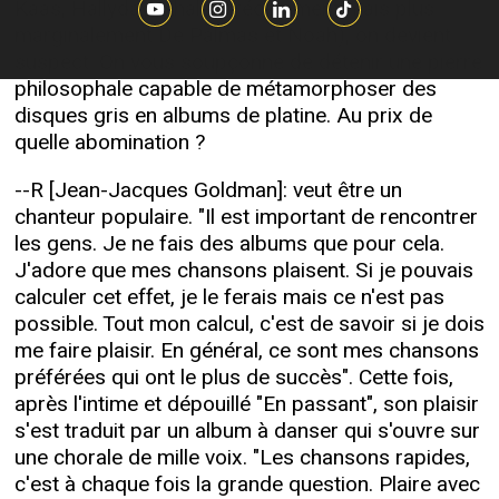
Kaas, Hallyday, Khaled, récemment mais plus
marginalement De Palmas et Noah), on devient
suspect. On vous soupçonne de détenir une pierre
philosophale capable de métamorphoser des
disques gris en albums de platine. Au prix de
quelle abomination ?
--R [Jean-Jacques Goldman]: veut être un
chanteur populaire. "Il est important de rencontrer
les gens. Je ne fais des albums que pour cela.
J'adore que mes chansons plaisent. Si je pouvais
calculer cet effet, je le ferais mais ce n'est pas
possible. Tout mon calcul, c'est de savoir si je dois
me faire plaisir. En général, ce sont mes chansons
préférées qui ont le plus de succès". Cette fois,
après l'intime et dépouillé "En passant", son plaisir
s'est traduit par un album à danser qui s'ouvre sur
une chorale de mille voix. "Les chansons rapides,
c'est à chaque fois la grande question. Plaire avec