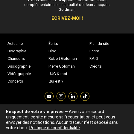
complémentaires sur l’actualité de Jean-Jacques
Goldman,
ÉCRIVEZ-MOI !
Actualité
Écrits
Plan du site
Biographie
Blog
Écrire
Chansons
Robert Goldman
F.A.Q
Discographie
Pierre Goldman
Crédits
Vidéographie
JJG & moi
Concerts
Qui est ?
Respect de votre vie privée
— Avec votre accord
Association "Parler d'sa vie" © Depuis 1997 - Tous droits réservés |
uniquement, ce site mesure sa fréquentation et peut vous
|
Confidentialité
|
Gestion des cookies
|
Dernière
envoyer des notifications. Aucun traceur n’est déposé sans
Signaler une erreur
votre choix.
Politique de confidentialité
mise à jour : 05/08/2026