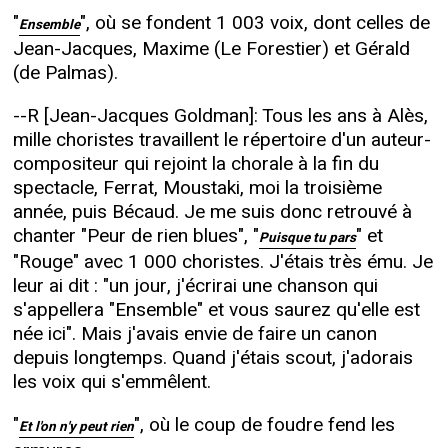
"
", où se fondent 1 003 voix, dont celles de
Ensemble
Jean-Jacques, Maxime (Le Forestier) et Gérald
(de Palmas).
--R [Jean-Jacques Goldman]: Tous les ans à Alès,
mille choristes travaillent le répertoire d'un auteur-
compositeur qui rejoint la chorale à la fin du
spectacle, Ferrat, Moustaki, moi la troisième
année, puis Bécaud. Je me suis donc retrouvé à
chanter "Peur de rien blues", "
" et
Puisque tu pars
"Rouge" avec 1 000 choristes. J'étais très ému. Je
leur ai dit : "un jour, j'écrirai une chanson qui
s'appellera "Ensemble" et vous saurez qu'elle est
née ici". Mais j'avais envie de faire un canon
depuis longtemps. Quand j'étais scout, j'adorais
les voix qui s'emmêlent.
"
", où le coup de foudre fend les
Et l'on n'y peut rien