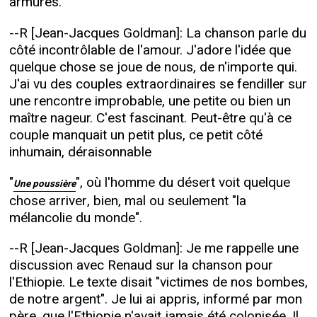
armures.
--R [Jean-Jacques Goldman]: La chanson parle du
côté incontrôlable de l'amour. J'adore l'idée que
quelque chose se joue de nous, de n'importe qui.
J'ai vu des couples extraordinaires se fendiller sur
une rencontre improbable, une petite ou bien un
maître nageur. C'est fascinant. Peut-être qu'à ce
couple manquait un petit plus, ce petit côté
inhumain, déraisonnable
"
", où l'homme du désert voit quelque
Une poussière
chose arriver, bien, mal ou seulement "la
mélancolie du monde".
--R [Jean-Jacques Goldman]: Je me rappelle une
discussion avec Renaud sur la chanson pour
l'Ethiopie. Le texte disait "victimes de nos bombes,
de notre argent". Je lui ai appris, informé par mon
père, que l'Ethiopie n'avait jamais été colonisée. Il