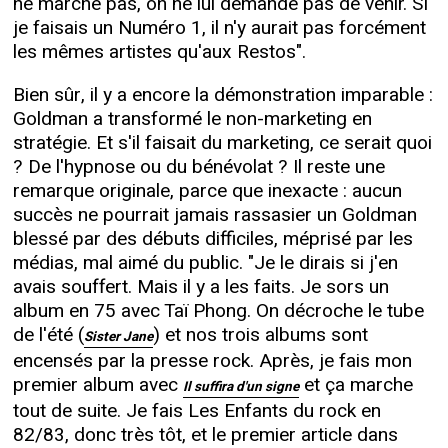
ne marche pas, on ne lui demande pas de venir. Si
je faisais un Numéro 1, il n'y aurait pas forcément
les mêmes artistes qu'aux Restos".
Bien sûr, il y a encore la démonstration imparable :
Goldman a transformé le non-marketing en
stratégie. Et s'il faisait du marketing, ce serait quoi
? De l'hypnose ou du bénévolat ? Il reste une
remarque originale, parce que inexacte : aucun
succès ne pourrait jamais rassasier un Goldman
blessé par des débuts difficiles, méprisé par les
médias, mal aimé du public. "Je le dirais si j'en
avais souffert. Mais il y a les faits. Je sors un
album en 75 avec Taï Phong. On décroche le tube
de l'été (
) et nos trois albums sont
Sister Jane
encensés par la presse rock. Après, je fais mon
premier album avec
et ça marche
Il suffira d'un signe
tout de suite. Je fais Les Enfants du rock en
82/83, donc très tôt, et le premier article dans