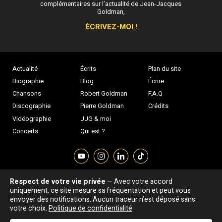
complémentaires sur l’actualité de Jean-Jacques
Goldman,
ÉCRIVEZ-MOI !
Actualité
Écrits
Plan du site
Biographie
Blog
Écrire
Chansons
Robert Goldman
F.A.Q
Discographie
Pierre Goldman
Crédits
Vidéographie
JJG & moi
Concerts
Qui est ?
Respect de votre vie privée
— Avec votre accord
Association "Parler d'sa vie" © Depuis 1997 - Tous droits réservés |
uniquement, ce site mesure sa fréquentation et peut vous
|
Confidentialité
|
Gestion des cookies
|
Dernière
envoyer des notifications. Aucun traceur n’est déposé sans
Signaler une erreur
votre choix.
Politique de confidentialité
mise à jour : 05/08/2026