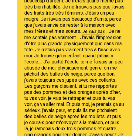
beaucoup d'argent. Je n'étais quand même pas
très bien habillée. Je ne trouvais pas que j'avais
des traits très très féminins. J'étais un peu
maigre. Je n'avais pas beaucoup d'amis, parce
que j'avais envie de rester à la maison avec
mes frères et mes soeurs.
… Je ne
Je sais pas
me sentais pas vraiment… J'avais l'impression
d'être plus grande physiquement que dans ma
tête. Je n'étais pas vraiment très à l'aise avec
moi. Je trouve qu'un enfant, quand j'allais à
l'école…. J'ai quitté l'école, je me faisais un peu
abusée de moi, physiquement, genre, on me
pitchait des balles de neige, parce que bon,
j'avais toujours ces jupes avec ces collants.
Les garçons me disaient, si tu me rapportes
pas des pommes et des oranges après dîner,
tu vas voir, je vais te rattraper et puis tu vas
voir, ça va aller mal. Et puis moi, je prenais ça au
sérieux, j'avais peur, et puis ils me pitchaient
des balles de neige après les mollets, et puis
je courais pour m'envoyer à la maison, et puis
là, je ramenais deux trois pommes et quatre
cinq oranges pour leur donner. J'avais peur ! Je