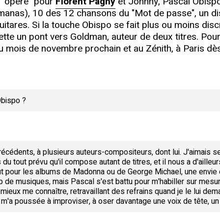
r "opéré" pour
Florent Pagny
et Johnny, Pascal Obispo
manas), 10 des 12 chansons du "Mot de passe", un dis
uitares. Si la touche Obispo se fait plus ou moins dis
ette un pont vers Goldman, auteur de deux titres. Pour
du mois de novembre prochain et au Zénith, à Paris dè
Obispo ?
récédents, à plusieurs auteurs-compositeurs, dont lui. J'aimais 
as du tout prévu qu'il compose autant de titres, et il nous a d'ailleu
 goût pour les albums de Madonna ou de George Michael, une envie 
up de musiques, mais Pascal s'est battu pour m'habiller sur mesure.
 à mieux me connaître, retravaillant des refrains quand je le lui de
Il m'a poussée à improviser, à oser davantage une voix de tête, un