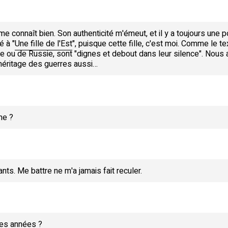
e connaît bien. Son authenticité m'émeut, et il y a toujours une 
é à "
Une fille de l'Est
", puisque cette fille, c'est moi. Comme le tex
magne ou de Russie, sont "dignes et debout dans leur silence". No
 l'héritage des guerres aussi…
me ?
nts. Me battre ne m'a jamais fait reculer.
res années ?