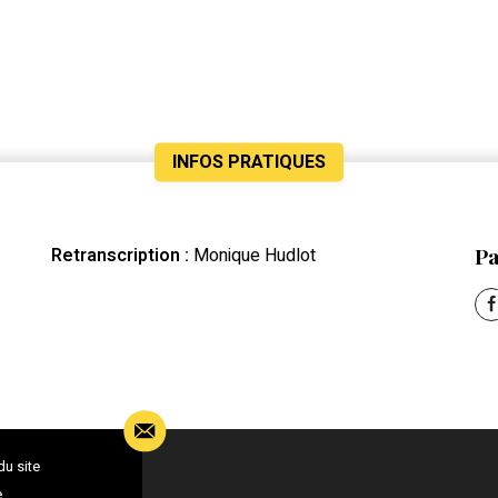
INFOS PRATIQUES
Pa
Retranscription :
Monique Hudlot
du site
e