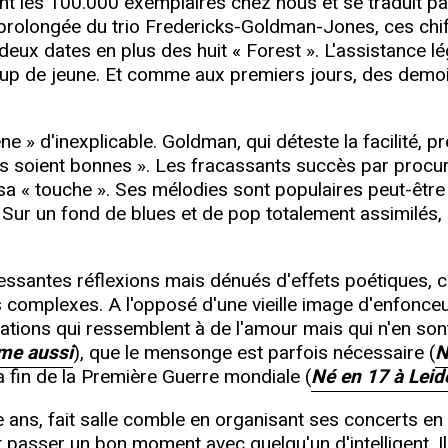
t les 100.000 exemplaires chez nous et se traduit pa
 prolongée du trio Fredericks-Goldman-Jones, ces chif
deux dates en plus des huit « Forest ». L'assistance l
 coup de jeune. Et comme aux premiers jours, des demo
e » d'inexplicable. Goldman, qui déteste la facilité, pr
 soient bonnes ». Les fracassants succès par procura
sa « touche ». Ses mélodies sont populaires peut-être 
ur un fond de blues et de pop totalement assimilés, il
essantes réflexions mais dénués d'effets poétiques, ce 
omplexes. A l'opposé d'une vieille image d'enfonceur d
relations qui ressemblent à de l'amour mais qui n'en son
ime aussi
), que le mensonge est parfois nécessaire (
N
à la fin de la Première Guerre mondiale (
Né en 17 à Leid
ans, fait salle comble en organisant ses concerts en 
 passer un bon moment avec quelqu'un d'intelligent. Il n