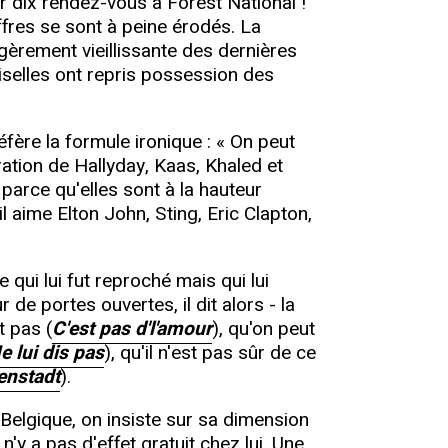
r dix rendez-vous à Forest National !
fres se sont à peine érodés. La
égèrement vieillissante des dernières
iselles ont repris possession des
éfère la formule ironique : « On peut
tion de Hallyday, Kaas, Khaled et
parce qu'elles sont à la hauteur
 aime Elton John, Sting, Eric Clapton,
qui lui fut reproché mais qui lui
e portes ouvertes, il dit alors - la
t pas (
C'est pas d'l'amour
), qu'on peut
e lui dis pas
), qu'il n'est pas sûr de ce
enstadt
).
Belgique, on insiste sur sa dimension
'y a pas d'effet gratuit chez lui. Une