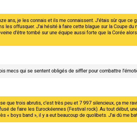
ze ans, je les connais et ils me connaissent. J'étais sûr que ce g
s les offusquer. J'ai hésité à faire cette blague sur la Coupe du 
déveine d'être tombé sur une équipe aussi forte que la Corée alors
 trois mecs qui se sentent obligés de siffler pour combattre l'émo
 que trois abrutis, c'est très peu et 7 997 silencieux, ça me ravit
usé de faire les Eurockéennes (Festival rock). Au tout début, une 
ès « boys band », il y a eut beaucoup de quolibets. J'ai dû me bat