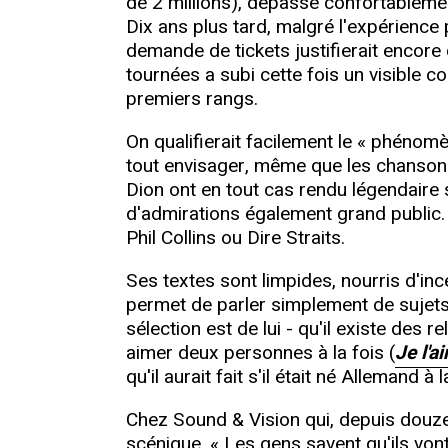
de 2 millions), dépasse confortablemen
Dix ans plus tard, malgré l'expérience
demande de tickets justifierait encore 
tournées a subi cette fois un visible
premiers rangs.
On qualifierait facilement le « phénomèn
tout envisager, même que les chansons
Dion ont en tout cas rendu légendaire 
d'admirations également grand public. S
Phil Collins ou Dire Straits.
Ses textes sont limpides, nourris d'inc
permet de parler simplement de sujets c
sélection est de lui - qu'il existe des 
aimer deux personnes à la fois (
Je l'a
qu'il aurait fait s'il était né Allemand 
Chez Sound & Vision qui, depuis douze 
scénique. « Les gens savent qu'ils vont