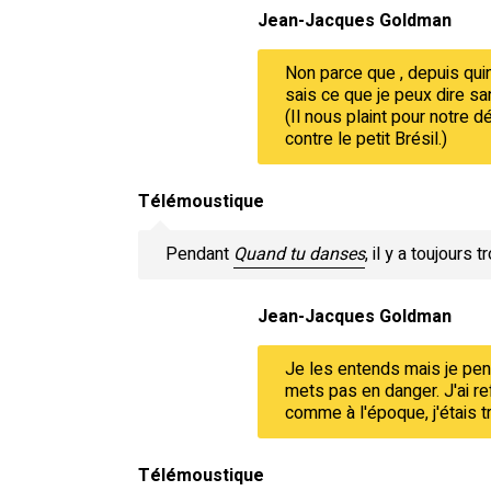
Jean-Jacques Goldman
Non parce que , depuis quin
sais ce que je peux dire san
(Il nous plaint pour notre 
contre le petit Brésil.)
Télémoustique
Pendant
Quand tu danses
, il y a toujours
Jean-Jacques Goldman
Je les entends mais je pense
mets pas en danger. J'ai ref
comme à l'époque, j'étais tr
Télémoustique