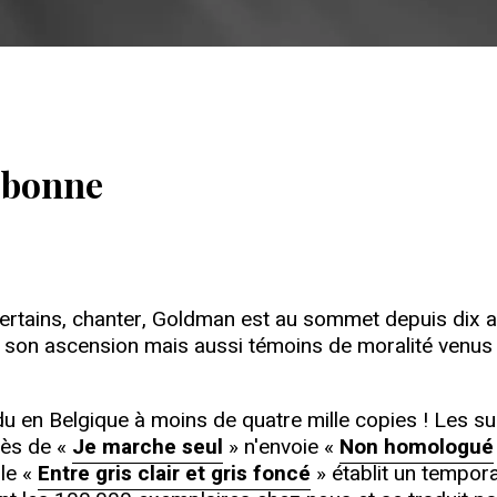
 bonne
t certains, chanter, Goldman est au sommet depuis dix
 son ascension mais aussi témoins de moralité venus j
u en Belgique à moins de quatre mille copies ! Les su
cès de «
Je marche seul
» n'envoie «
Non homologué
ble «
Entre gris clair et gris foncé
» établit un tempor