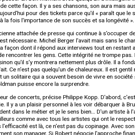
e de cette façon. Il y a ses chansons, son aura mais au
jourd'hui pour des tickets parce qu'il « paraît que le
 à la fois l'importance de son succès et sa longévité ».
ienne attachée de presse qui continue à s'occuper de 
est nécessaire. Michel Berger l'avait mais sans le cha
 façon dont il répond aux interviews tout en restant 
e rencontrer les gens. Cette intégrité ne trompe pas. 
sinon qu'il s'y montrera nettement plus drôle. Il a fond
 fait. Ce n'est pas quelqu'un de chaleureux. Il est genti
t un solitaire qui a souvent besoin de vivre en société 
oldman puisse encore la surprendre.
r de concerts, précise Philippe Kopp. D'abord, c'est 
e. Il y a un plaisir personnel à les voir débarquer à Br
dent dans le métier et je le sens bien… D'un artiste à l'
eurs comme avec tous les artistes qui ont le respect d
s l'efficacité est là, ce n'est pas du copinage. Avec son
tement son manager. Si Robert négocie l'approche finan