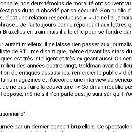
nnelle, nos deux témoins de moralité ont souvent v
n'est pas du tout obsédé par sa sécurité. Son public n'
, c'est une relation respectueuse ». « Je ne l'ai jamai
phrase… Je l'ai toujours connu répondant aux lettres qu'i
 Bruxelles en train mais il a le chic pour se fondre dan
autant mielleux. Il ne laisse rien passer aux journali
liste de RTL me disant que, même devant les stars du 
ues est très intelligent et très exigeant aussi. On s
 milieu des années quatre-vingt, Goldman avait d'ailleu
ction de critiques assassines, remercier le public « d
ertains magazines et n'accorde une interview au série
et de ne pas faire la couverture ! « Goldman n'oublie pas
 l'opposé, même s'il n'en parle pas, je suis sûr qu'il n
utionnaire"
rnée par un dernier concert bruxellois. Ce spectacle d'