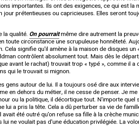
ions importantes. Ils ont des exigences, ce qui est la
n jour prétentieuses ou capricieuses. Elles seront tou
 la qualité.
On pourrait
même dire autrement la preuve q
 en toute circonstance une scrupuleuse honnêteté. Auj
n. Cela signifie qu'il amène à la maison de disques un «
oldman contrôlent absolument tout. Mais dès le dépar
e avant le rachat) trouvait trop « typé », comme il a 
s qui le trouvait si mignon.
gens autour de lui. Il a toujours osé dire aux intervi
ême en dehors du métier, il ne cesse de penser. Je me
mour ou la politique, il décortique tout. N'importe que
 lui a pris la tête. Cela a dû perturber sa vie de fami
 avait été outré qu'on refuse sa fille à la crèche munici
lui ne voulait pas d'une éducation privilégiée. La volo