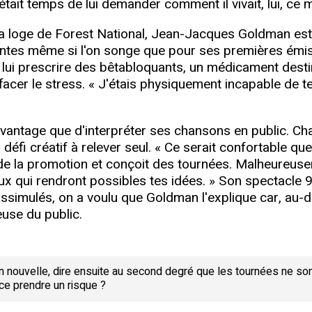
tait temps de lui demander comment il vivait, lui, ce m
sa loge de Forest National, Jean-Jacques Goldman est
antes même si l'on songe que pour ses premières émiss
lui prescrire des bêtabloquants, un médicament desti
acer le stress. « J'étais physiquement incapable de te
davantage que d'interpréter ses chansons en public. C
éfi créatif à relever seul. « Ce serait confortable que
de la promotion et conçoit des tournées. Malheureusem
x qui rendront possibles tes idées. » Son spectacle 98
ssimulés, on a voulu que Goldman l'explique car, au-del
euse du public.
ouvelle, dire ensuite au second degré que les tournées ne sont
ce prendre un risque ?