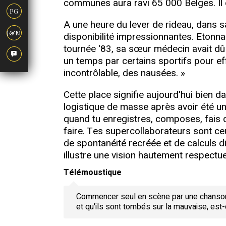
communes aura ravi 65 000 Belges. Il é
PG
A une heure du lever de rideau, dans 
J&M
disponibilité impressionnantes. Etonn
tournée '83, sa sœur médecin avait dû 
un temps par certains sportifs pour eff
incontrôlable, des nausées. »
Cette place signifie aujourd'hui bien 
logistique de masse après avoir été un d
quand tu enregistres, composes, fais 
faire. Tes supercollaborateurs sont ceu
de spontanéité recréée et de calculs di
illustre une vision hautement respectu
Télémoustique
Commencer seul en scène par une chanson n
et qu'ils sont tombés sur la mauvaise, est-