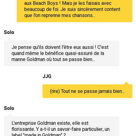
aux Beach Boys ! Mais je les faisais avec
beaucoup de foi. Je suis sincèrement content
que l'on reprenne mes chansons...
Solo
Je pense qu'ils doivent l'être eux aussi ! C'est
quand même le bénéfice quasi-assuré de la
manne Goldman où tout se passe bien...
JJG
(rire) Tout ne se passe jamais bien...
Solo
L'entreprise Goldman existe, elle est
florissante. Y a-t-il un savoir-faire particulier, un
label "made in Goldman" ?