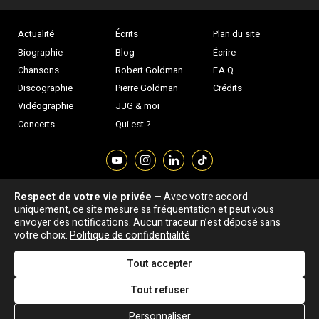
Actualité
Écrits
Plan du site
Biographie
Blog
Écrire
Chansons
Robert Goldman
F.A.Q
Discographie
Pierre Goldman
Crédits
Vidéographie
JJG & moi
Concerts
Qui est ?
Respect de votre vie privée
— Avec votre accord
Association "Parler d'sa vie" © Depuis 1997 - Tous droits réservés |
uniquement, ce site mesure sa fréquentation et peut vous
|
Confidentialité
|
Gestion des cookies
|
Dernière
envoyer des notifications. Aucun traceur n’est déposé sans
Signaler une erreur
votre choix.
Politique de confidentialité
mise à jour : 05/08/2026
Tout accepter
DESIGNED &
DEVELOPED BY
Tout refuser
Personnaliser