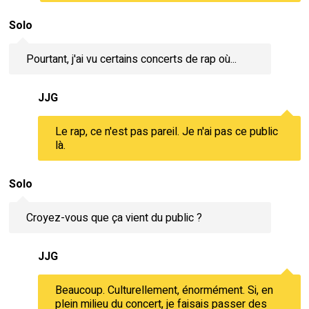
Solo
Pourtant, j'ai vu certains concerts de rap où...
JJG
Le rap, ce n'est pas pareil. Je n'ai pas ce public
là.
Solo
Croyez-vous que ça vient du public ?
JJG
Beaucoup. Culturellement, énormément. Si, en
plein milieu du concert, je faisais passer des