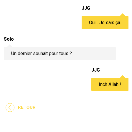
JJG
Oui... Je sais ça.
Solo
Un dernier souhait pour tous ?
JJG
Inch Allah !
RETOUR